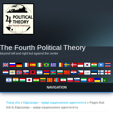
Nhảy đến nội dung
The Fourth Political Theory
beyond left and right but against the center
NAVIGATION
Bạn đang ở đây
Trang chủ
»
Евроазија – чувар националног идентитета
» Pages that
link to Евроазија – чувар националног идентитета