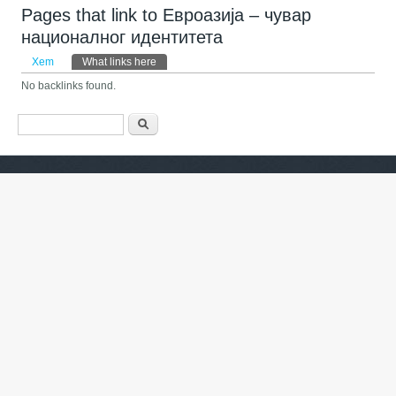
Pages that link to Евроазија – чувар
националног идентитета
Tab chính
Xem
What links here
(tab hoạt động)
No backlinks found.
Biểu mẫu tìm kiếm
Tìm kiếm