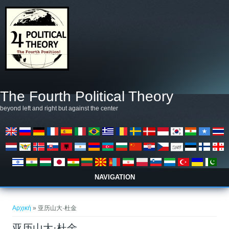
Παράκαμψη προς το κυρίως περιεχόμενο
The Fourth Political Theory
beyond left and right but against the center
NAVIGATION
Είστε εδώ
Αρχική
» 亚历山大·杜金
亚历山大·杜金