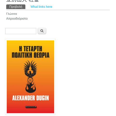
Πρωτεύουσες καρτέλες
Προβολή
(ενεργή καρτέλα)
What links here
Γλώσσα
Απροσδιόριστο
Φόρμα αναζήτησης
Αναζήτηση