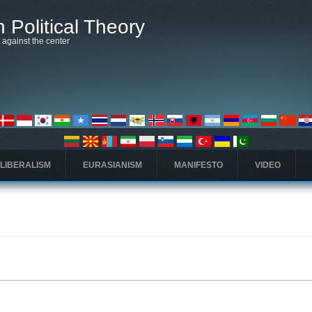
 Political Theory
t against the center
 LIBERALISM
EURASIANISM
MANIFESTO
VIDEO