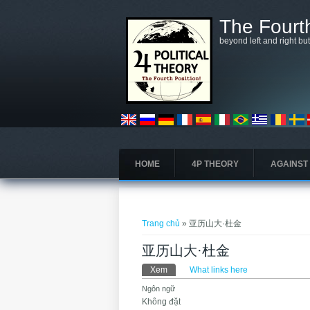
Nhảy đến nội dung
The Fourth
beyond left and right bu
HOME
4P THEORY
AGAINST
Bạn đang ở đây
Trang chủ
» 亚历山大·杜金
亚历山大·杜金
Tab chính
Xem
(tab hoạt động)
What links here
Ngôn ngữ
Không đặt