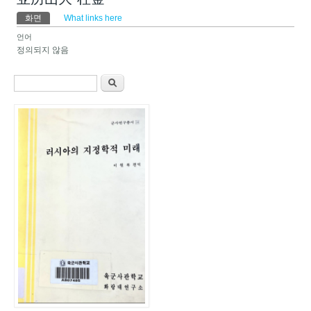
기본탭
화면
(활성탭)
What links here
언어
정의되지 않음
검색 폼
찾기