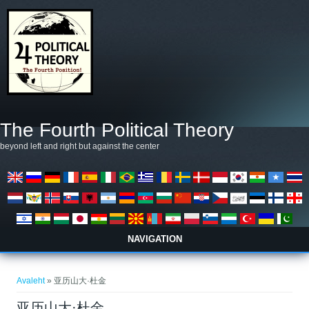
Liigu edasi põhisisu juurde
The Fourth Political Theory
beyond left and right but against the center
NAVIGATION
Sa oled siin
Avaleht
» 亚历山大·杜金
亚历山大·杜金