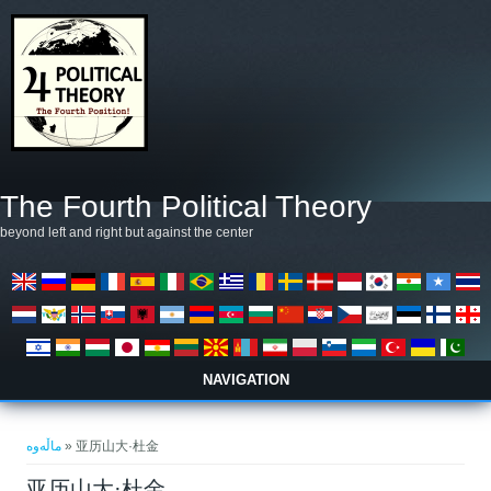
بازبدە بۆ ناوەڕۆکی سەرەکی
The Fourth Political Theory
beyond left and right but against the center
NAVIGATION
تۆ لێرەیت
ماڵەوە
» 亚历山大·杜金
亚历山大·杜金