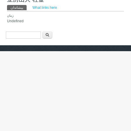
Primary tabs
پیشاندان
(active tab)
What links here
زمان
Undefined
فۆرمی گەڕان
گەڕان