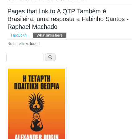
Pages that link to A QTP Também é
Brasileira: uma resposta a Fabinho Santos -
Raphael Machado
Πρωτεύουσες καρτέλες
Προβολή
What links here
(ενεργή καρτέλα)
No backlinks found.
Φόρμα αναζήτησης
Αναζήτηση