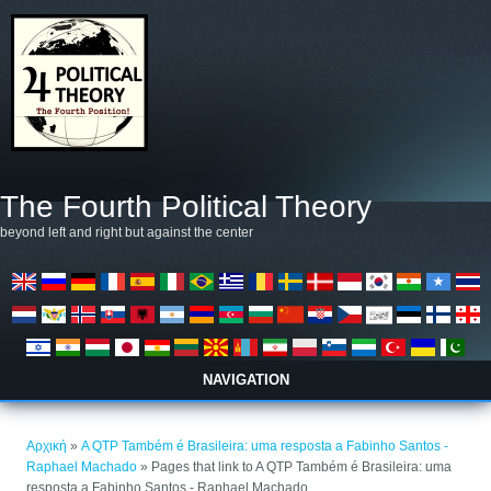
Παράκαμψη προς το κυρίως περιεχόμενο
The Fourth Political Theory
beyond left and right but against the center
NAVIGATION
Είστε εδώ
Αρχική
»
A QTP Também é Brasileira: uma resposta a Fabinho Santos -
Raphael Machado
» Pages that link to A QTP Também é Brasileira: uma
resposta a Fabinho Santos - Raphael Machado