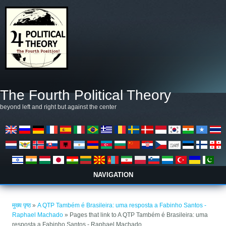
Skip to main content
The Fourth Political Theory
beyond left and right but against the center
NAVIGATION
आप यहाँ हैं
मुख्य पृष्ठ
»
A QTP Também é Brasileira: uma resposta a Fabinho Santos -
Raphael Machado
» Pages that link to A QTP Também é Brasileira: uma
resposta a Fabinho Santos - Raphael Machado