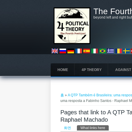
주요 콘텐츠로 건너뛰기
The Fourth
beyond left and right bu
HOME
4P THEORY
AGAINST
현재 위치
홈
»
A QTP Também é Brasileira: uma respo
uma resposta a Fabinho Santos - Raphael 
Pages that link to A QTP T
Raphael Machado
기본탭
화면
What links here
(활성탭)