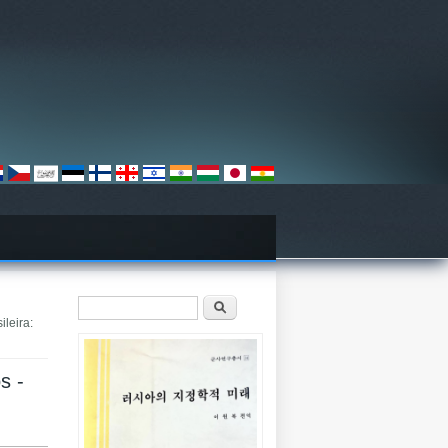
검색 폼
찾기
ileira:
s -