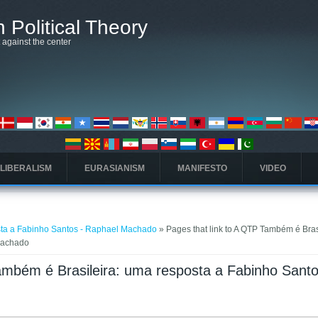
 Political Theory
t against the center
 LIBERALISM
EURASIANISM
MANIFESTO
VIDEO
sta a Fabinho Santos - Raphael Machado
» Pages that link to A QTP Também é Bras
Machado
ambém é Brasileira: uma resposta a Fabinho Santo