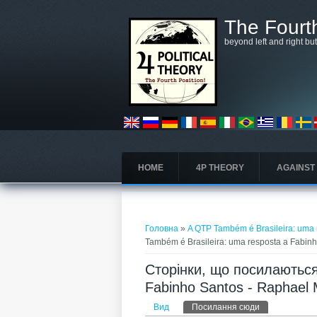
Перейти до основного матеріалу
The Fourth
beyond left and right bu
HOME
4P THEORY
AGAINST
Ви є тут
Головна
»
A QTP Também é Brasileira: uma
Também é Brasileira: uma resposta a Fabin
Сторінки, що посилаються
Fabinho Santos - Raphael
Первинні вкладки
Вид
Посилання сюди
(активна вкла