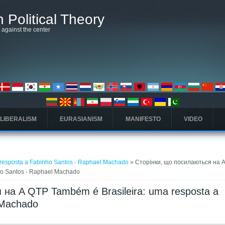
 Political Theory
t against the center
 LIBERALISM
EURASIANISM
MANIFESTO
VIDEO
 resposta a Fabinho Santos - Raphael Machado
» Сторінки, що посилаються на 
ho Santos - Raphael Machado
 на A QTP Também é Brasileira: uma resposta a
 Machado
дка)