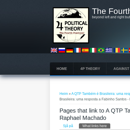
Skip to main content
The Fourth
beyond left and right bu
HOME
4P THEORY
AGAINST
You are here
Heim
»
A QTP Também é Brasileira: uma re
Brasileira: uma resposta a Fabinho Santos
Pages that link to A QTP T
Raphael Machado
Primary tabs
Sjå på
What links here
(active tab)