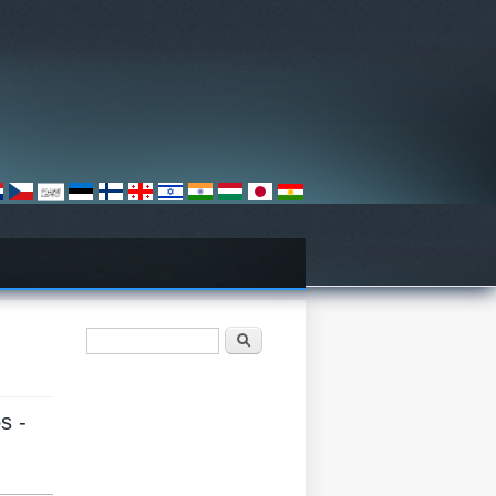
Search form
Søk
s -