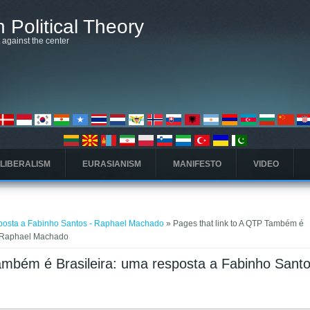
 Political Theory
t against the center
 LIBERALISM
EURASIANISM
MANIFESTO
VIDEO
sposta a Fabinho Santos - Raphael Machado
» Pages that link to A QTP Também é
 - Raphael Machado
ambém é Brasileira: uma resposta a Fabinho Santo