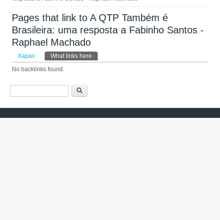
Pages that link to A QTP Também é
Brasileira: uma resposta a Fabinho Santos -
Raphael Machado
Primary tabs
Харах
What links here
(active tab)
No backlinks found.
Search form
Хайх