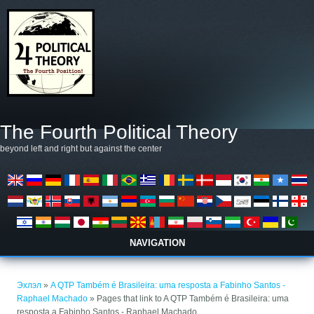
Skip to main content
The Fourth Political Theory
beyond left and right but against the center
NAVIGATION
You are here
Эхлэл
»
A QTP Também é Brasileira: uma resposta a Fabinho Santos -
Raphael Machado
» Pages that link to A QTP Também é Brasileira: uma
resposta a Fabinho Santos - Raphael Machado