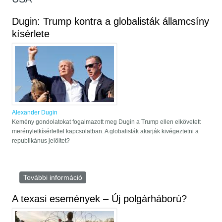
Dugin: Trump kontra a globalisták államcsíny
kísérlete
Alexander Dugin
Kemény gondolatokat fogalmazott meg Dugin a Trump ellen elkövetett
merényletkísérlettel kapcsolatban. A globalisták akarják kivégeztetni a
republikánus jelöltet?
További információ
Dugin: Trump kontra a globalisták
államcsíny kísérlete tartalommal
kapcsolatosan
A texasi események – Új polgárháború?