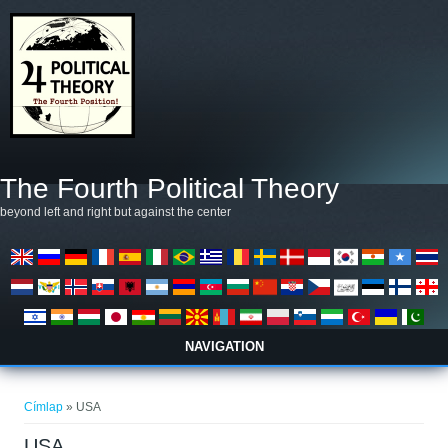
Ugrás a tartalomra
The Fourth Political Theory
beyond left and right but against the center
NAVIGATION
Jelenlegi hely
Címlap
» USA
USA