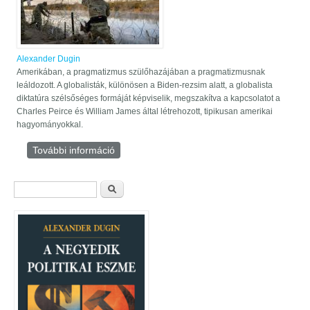
Alexander Dugin
Amerikában, a pragmatizmus szülőhazájában a pragmatizmusnak
leáldozott. A globalisták, különösen a Biden-rezsim alatt, a globalista
diktatúra szélsőséges formáját képviselik, megszakítva a kapcsolatot a
Charles Peirce és William James által létrehozott, tipikusan amerikai
hagyományokkal.
További információ
A texasi események – Új polgárháború?
tartalommal kapcsolatosan
Keresés űrlap
Keresés