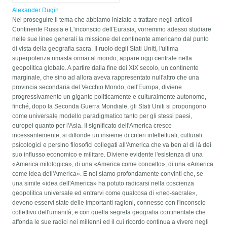
Alexander Dugin
Nel proseguire il tema che abbiamo iniziato a trattare negli articoli
Continente Russia e L'inconscio dell'Eurasia, vorremmo adesso studiare
nelle sue linee generali la missione del continente americano dal punto
di vista della geografia sacra. Il ruolo degli Stati Uniti, l'ultima
superpotenza rimasta ormai al mondo, appare oggi centrale nella
geopolitica globale. A partire dalla fine dei XIX secolo, un continente
marginale, che sino ad allora aveva rappresentato null'altro che una
provincia secondaria del Vecchio Mondo, dell'Europa, diviene
progressivamente un gigante politicamente e culturalmente autonomo,
finché, dopo la Seconda Guerra Mondiale, gli Stati Uniti si propongono
come universale modello paradigmatico tanto per gli stessi paesi,
europei quanto per l'Asia. Il significato dell'America cresce
incessantemente, si diffonde un insieme di criteri intellettuali, culturali.
psicologici e persino filosofici collegati all'America che va ben al di là dei
suo influsso economico e militare. Diviene evidente l'esistenza di una
«America mitologica», di una «America come concetto», di una «America
come idea dell'America». E noi siamo profondamente convinti che, se
una simile «idea dell'America» ha potuto radicarsi nella coscienza
geopolitica universale ed entrarvi come qualcosa di «neo-sacrale»,
devono esservi state delle importanti ragioni, connesse con l'inconscio
collettivo dell'umanità, e con quella segreta geografia continentale che
affonda le sue radici nei millenni ed il cui ricordo continua a vivere negli