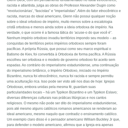
Glenn Beck, com um pensamento fundamentado no ideal etnocêntrico,
racista e atlantista, julga as obras do Professor Alexander Dugin como
“revolucionárias’, “fascistas” e “imperialistas”. Além do fator etnocêntrico e
racista, marcas do ideal americano, Glenn não possui qualquer noção
sobre o ideal ortodoxo de império, muito menos sobre a escatologia
cristã ortodoxa e menos ainda sobre a ideia ortodoxa de império. Na
verdade, o que ocorre é a famosa tática do ‘acuse-o do que você é”.
Nenhum império ortodoxo invadiu territórios impondo seu modelo – as
conquistas de territórios pelos impérios ortodoxos sempre foram
pacíficas. A própria Rússia, que possui como seu marco espiritual o
Batismo de Kiev, foi convertida à Ortodoxia de forma pacífica. A Rússia
escolheu ser ortodoxa e o modelo de governo ortodoxo foi aceito sem
espadas. Ao contrário do imperialismo estadunidense, uma continuação
do imperialismo britânico, o Império Ortodoxo, iniciado no Império
Bizantino, nunca foi etnocêntrico, nunca foi racista e sempre permitiu
uma aculturação rica. Isso pode ser visto até nos dias de hoje: Igrejas
Ortodoxas, embora unidas pela mesma fé, guardam suas
particularidades locais – há um Typikon Bizantino e um Typikon Eslavo;
diversas diferenças culturais nas práticas litúrgicas e nos cantos
religiosos. O mesmo não pode ser dito do imperialismo estadunidense,
pois até mesmo alguns católicos romanos americanos se renderam ao
ideal americano, mesmo naquilo que contradiz o ensinamento católico.
Um exemplo claro disso é o pensador americano William Buckley Jr que,
para defender o modelo americano, afirmou que a Igreja era apenas