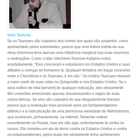
Mark Sleboda
Se os Tsarnaev são culpados dos crimes dos quais são suspeitos, como
apresentado pelas autoridades, parece que uma leitura estrita da sua
etnia chechena teria apenas uma influência marginal nas suas neuroses
e motivações. Como o líder checheno Ramzan Kadyrov notou
acertadamente, “Eles cresceram e estudaram nos Estados Unidos e suas
atitudes e crenças se formaram lá. Qualquer tentativa em traçar conexões
entre a Chechênia e os Tsarnaev, é em vão.” Os irmãos Tsarnaev viveram
a maior parte de suas vidas no Quirguistão e nos Estados Unidos. Se o
seus estilos de vida [servem] de qualquer indicação, eles obviamente
têm conexões emocionais apenas desvanecentes e vagas de suas
raízes étnicas. Se eles são culpados do que alegadamente fizeram,
parece que a motivação mais provável seria um fundamentalismo
islâmico e a radicalização de uma perniciosa variedade de Wahhabismo,
que ocorreram, primariamente, na internet. Tamerlan esteve
recentemente na Rússia, mas ele não agiu violentamente lá contra os
russos. Ele cometeu um ato de terror contra os Estados Unidos e contra
os estadounidenses, pelos quais ele obviamente tinha sentimentos