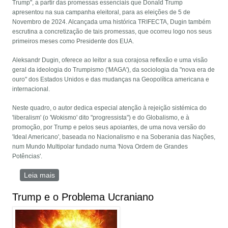
Trump", a partir das promessas essenciais que Donald Trump
apresentou na sua campanha eleitoral, para as eleições de 5 de
Novembro de 2024. Alcançada uma histórica TRIFECTA, Dugin também
escrutina a concretização de tais promessas, que ocorreu logo nos seus
primeiros meses como Presidente dos EUA.
Aleksandr Dugin, oferece ao leitor a sua corajosa reflexão e uma visão
geral da ideologia do Trumpismo ('MAGA'), da sociologia da "nova era de
ouro" dos Estados Unidos e das mudanças na Geopolítica americana e
internacional.
Neste quadro, o autor dedica especial atenção à rejeição sistémica do
'liberalism' (o 'Wokismo' dito "progressista") e do Globalismo, e à
promoção, por Trump e pelos seus apoiantes, de uma nova versão do
'Ideal Americano', baseada no Nacionalismo e na Soberania das Nações,
num Mundo Multipolar fundado numa 'Nova Ordem de Grandes
Potências'.
Leia mais
sobre A Revolução Trump - Uma Nova Ordem de
Grandes Potências
Trump e o Problema Ucraniano