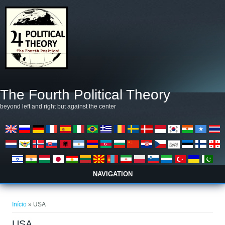
Pular para o conteúdo principal
The Fourth Political Theory
beyond left and right but against the center
NAVIGATION
Você está aqui
Início
» USA
USA