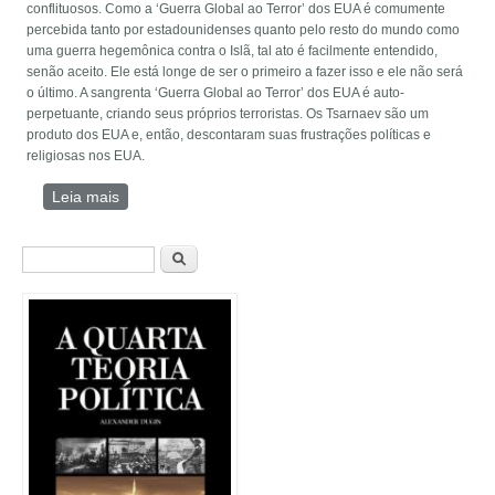
conflituosos. Como a ‘Guerra Global ao Terror’ dos EUA é comumente
percebida tanto por estadounidenses quanto pelo resto do mundo como
uma guerra hegemônica contra o Islã, tal ato é facilmente entendido,
senão aceito. Ele está longe de ser o primeiro a fazer isso e ele não será
o último. A sangrenta ‘Guerra Global ao Terror’ dos EUA é auto-
perpetuante, criando seus próprios terroristas. Os Tsarnaev são um
produto dos EUA e, então, descontaram suas frustrações políticas e
religiosas nos EUA.
Leia mais
sobre Os Tsarnaev são produto dos EUA
Formulário de busca
Buscar