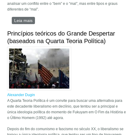
analisar um conflito entre o “bem” e o “mal”, mas entre tipos e graus
diferentes de “mal”.
Leia mais
sobre Biden pode nos levar à Terceira Guerra
Mundial, mas será que Trump será diferente?
Princípios teóricos do Grande Despertar
(baseados na Quarta Teoria Política)
Alexander Dugin
A Quarta Teoria Política é um convite para buscar uma alternativa para
este decadente liberalismo em declínio, que tentou ser a principal e
única ideologia política do momento de Fukuyam em O Fim da História e
o Último Homem (1992) até agora.
Depois do fim do comunismo e fascismo no século XX, o liberalismo se
tornou a única ideologia política, que tentou ser um tipo de linguagem