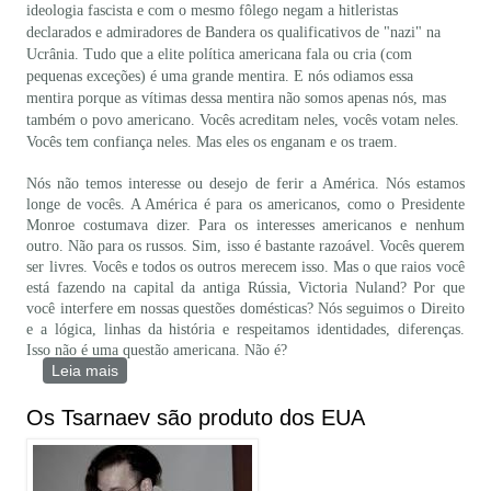
ideologia fascista e com o mesmo fôlego negam a hitleristas
declarados e admiradores de Bandera os qualificativos de "nazi" na
Ucrânia. Tudo que a elite política americana fala ou cria (com
pequenas exceções) é uma grande mentira. E nós odiamos essa
mentira porque as vítimas dessa mentira não somos apenas nós, mas
também o povo americano. Vocês acreditam neles, vocês votam neles.
Vocês tem confiança neles. Mas eles os enganam e os traem.
Nós não temos interesse ou desejo de ferir a América. Nós estamos
longe de vocês. A América é para os americanos, como o Presidente
Monroe costumava dizer. Para os interesses americanos e nenhum
outro. Não para os russos. Sim, isso é bastante razoável. Vocês querem
ser livres. Vocês e todos os outros merecem isso. Mas o que raios você
está fazendo na capital da antiga Rússia, Victoria Nuland? Por que
você interfere em nossas questões domésticas? Nós seguimos o Direito
e a lógica, linhas da história e respeitamos identidades, diferenças.
Isso não é uma questão americana. Não é?
Leia mais
sobre Carta ao Povo Americano sobre a Ucrânia
Os Tsarnaev são produto dos EUA