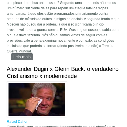
complexo de defesa anti-mísseis? Segundo uma teoria, nós não temos
um número suficiente deles para repelir um ataque total de tropas
americanas, já que eles estão programados primariamente contra
ataques de mísseis de outros inimigos potenciais. A segunda teoria é que
Moscou não ousou dar a ordem, já que isso significaria o início
irreversível de uma guerra com os EUA. Washington ousou, e sabia bem
o que estava fazendo. Nós não ousamos. Antes de seguir com as
previsões, vale a pena examinar novamente o contexto, as condições
iniciais do que poderia se tornar (ainda possivelmente não) a Terceira
Guerra Mundial.
Leia mais
sobre Terceira Guerra Mundial: O Início?
Alexander Dugin x Glenn Back: o verdadeiro
Cristianismo x modernidade
Rafael Daher