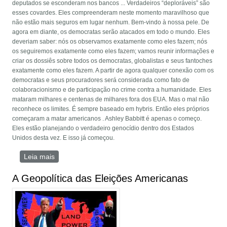
deputados se esconderam nos bancos ... Verdadeiros “deploráveis” são
esses covardes. Eles compreenderam neste momento maravilhoso que
não estão mais seguros em lugar nenhum. Bem-vindo à nossa pele. De
agora em diante, os democratas serão atacados em todo o mundo. Eles
deveriam saber: nós os observamos exatamente como eles fazem; nós
os seguiremos exatamente como eles fazem; vamos reunir informações e
criar os dossiês sobre todos os democratas, globalistas e seus fantoches
exatamente como eles fazem. A partir de agora qualquer conexão com os
democratas e seus procuradores será considerada como fato de
colaboracionismo e de participação no crime contra a humanidade. Eles
mataram milhares e centenas de milhares fora dos EUA. Mas o mal não
reconhece os limites. É sempre baseado em hybris. Então eles próprios
começaram a matar americanos . Ashley Babbitt é apenas o começo.
Eles estão planejando o verdadeiro genocídio dentro dos Estados
Unidos desta vez. E isso já começou.
Leia mais
sobre GRANDE DESPERTAR: O FUTURO COMEÇA
AGORA
A Geopolítica das Eleições Americanas