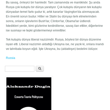
Bu savaş, önleyici bir hamledir. Tam zamanında ve mantıklıdır. Şu anda
Rusya çok kutuplu bir dünya yaratıyor. Çok kutuplu dünyanın tek kutuplu
dünyadan temel farkı şudur ki, artık kararlar Vaşington'da alınmayacak.
En önemli sorun budur. Hitler ve Stalin bu dünyayı terk etmelerinden
sonra, onların işlevlerini Bush'lar, Clinton'lar, Obama'lar üstlendi.
İstedikleri yerde, kimi gözlerine kestirdilerse, savaş ilan ettiler, diğerlerine
ise susmayı ve tepki göstermemeyi emrettiler.
Tek kutuplu dünya liberal nazizimdir. Rusya, böylesi bir dünya düzenine
isyan etti. Liberal nazizmin aldattığı Ukrayna ise, ne yazık ki, onlara inandı
ve tahribata boyun eğdi. İşte Ukrayna, bu (aldatılışın) bedelini ödüyor.
Russia
Formularz wyszukiwania
Szukaj