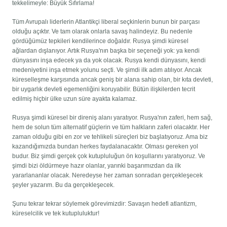
tekkelimeyle: Büyük Sıfırlama!
Tüm Avrupalı ​​liderlerin Atlantikçi liberal seçkinlerin bunun bir parçası
olduğu açıktır. Ve tam olarak onlarla savaş halindeyiz. Bu nedenle
gördüğümüz tepkileri kendilerince doğaldır. Rusya şimdi küresel
ağlardan dışlanıyor. Artık Rusya'nın başka bir seçeneği yok: ya kendi
dünyasını inşa edecek ya da yok olacak. Rusya kendi dünyasını, kendi
medeniyetini inşa etmek yolunu seçti. Ve şimdi ilk adım atılıyor. Ancak
küreselleşme karşısında ancak geniş bir alana sahip olan, bir kıta devleti,
bir uygarlık devleti egemenliğini koruyabilir. Bütün ilişkilerden tecrit
edilmiş hiçbir ülke uzun süre ayakta kalamaz.
Rusya şimdi küresel bir direniş alanı yaratıyor. Rusya'nın zaferi, hem sağ,
hem de solun tüm alternatif güçlerin ve tüm halkların zaferi olacaktır. Her
zaman olduğu gibi en zor ve tehlikeli süreçleri biz başlatıyoruz. Ama biz
kazandığımızda bundan herkes faydalanacaktır. Olması gereken yol
budur. Biz şimdi gerçek çok kutupluluğun ön koşullarını yaratıyoruz. Ve
şimdi bizi öldürmeye hazır olanlar, yarınki başarımızdan da ilk
yararlananlar olacak. Neredeyse her zaman sonradan gerçekleşecek
şeyler yazarım. Bu da gerçekleşecek.
Şunu tekrar tekrar söylemek görevimizdir: Savaşın hedefi atlantizm,
küreselcilik ve tek kutupluluktur!