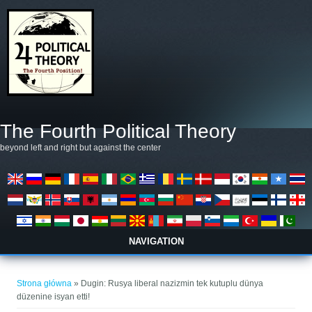
Przejdź do treści
The Fourth Political Theory
beyond left and right but against the center
NAVIGATION
Jesteś tutaj
Strona główna
» Dugin: Rusya liberal nazizmin tek kutuplu dünya
düzenine isyan etti!