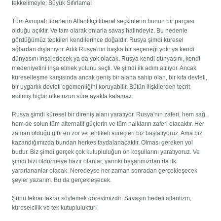
tekkelimeyle: Büyük Sıfırlama!
Tüm Avrupalı ​​liderlerin Atlantikçi liberal seçkinlerin bunun bir parçası
olduğu açıktır. Ve tam olarak onlarla savaş halindeyiz. Bu nedenle
gördüğümüz tepkileri kendilerince doğaldır. Rusya şimdi küresel
ağlardan dışlanıyor. Artık Rusya'nın başka bir seçeneği yok: ya kendi
dünyasını inşa edecek ya da yok olacak. Rusya kendi dünyasını, kendi
medeniyetini inşa etmek yolunu seçti. Ve şimdi ilk adım atılıyor. Ancak
küreselleşme karşısında ancak geniş bir alana sahip olan, bir kıta devleti,
bir uygarlık devleti egemenliğini koruyabilir. Bütün ilişkilerden tecrit
edilmiş hiçbir ülke uzun süre ayakta kalamaz.
Rusya şimdi küresel bir direniş alanı yaratıyor. Rusya'nın zaferi, hem sağ,
hem de solun tüm alternatif güçlerin ve tüm halkların zaferi olacaktır. Her
zaman olduğu gibi en zor ve tehlikeli süreçleri biz başlatıyoruz. Ama biz
kazandığımızda bundan herkes faydalanacaktır. Olması gereken yol
budur. Biz şimdi gerçek çok kutupluluğun ön koşullarını yaratıyoruz. Ve
şimdi bizi öldürmeye hazır olanlar, yarınki başarımızdan da ilk
yararlananlar olacak. Neredeyse her zaman sonradan gerçekleşecek
şeyler yazarım. Bu da gerçekleşecek.
Şunu tekrar tekrar söylemek görevimizdir: Savaşın hedefi atlantizm,
küreselcilik ve tek kutupluluktur!