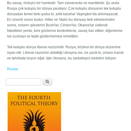
Bu savaş, önleyici bir hamledir. Tam zamanında ve mantıklıdır. Şu anda
Rusya çok kutuplu bir dünya yaratıyor. Çok kutuplu dünyanın tek kutuplu
dünyadan temel farkı şudur ki, artık kararlar Vaşington'da alınmayacak.
En önemli sorun budur. Hitler ve Stalin bu dünyayı terk etmelerinden
sonra, onların işlevlerini Bush'lar, Clinton'lar, Obama'lar üstlendi.
İstedikleri yerde, kimi gözlerine kestirdilerse, savaş ilan ettiler, diğerlerine
ise susmayı ve tepki göstermemeyi emrettiler.
Tek kutuplu dünya liberal nazizimdir. Rusya, böylesi bir dünya düzenine
isyan etti. Liberal nazizmin aldattığı Ukrayna ise, ne yazık ki, onlara inandı
ve tahribata boyun eğdi. İşte Ukrayna, bu (aldatılışın) bedelini ödüyor.
Russia
Search form
Search