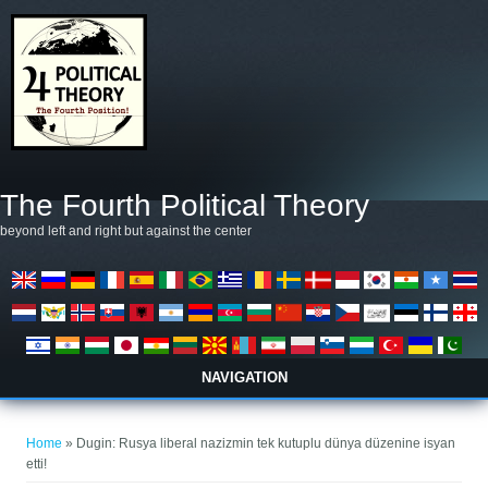
Skip to main content
The Fourth Political Theory
beyond left and right but against the center
NAVIGATION
You are here
Home
» Dugin: Rusya liberal nazizmin tek kutuplu dünya düzenine isyan
etti!