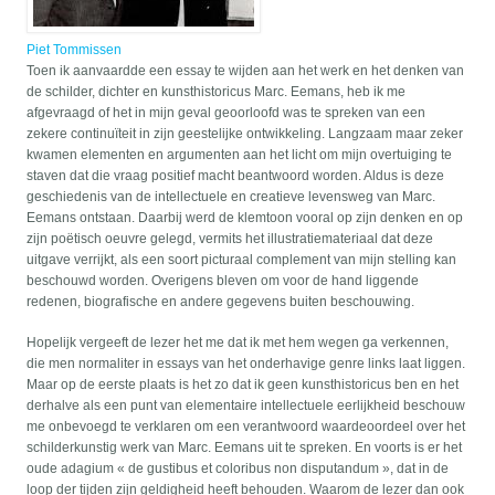
Piet Tommissen
Toen ik aanvaardde een essay te wijden aan het werk en het denken van
de schilder, dichter en kunsthistoricus Marc. Eemans, heb ik me
afgevraagd of het in mijn geval geoorloofd was te spreken van een
zekere continuïteit in zijn geestelijke ontwikkeling. Langzaam maar zeker
kwamen elementen en argumenten aan het licht om mijn overtuiging te
staven dat die vraag positief macht beantwoord worden. Aldus is deze
geschiedenis van de intellectuele en creatieve levensweg van Marc.
Eemans ontstaan. Daarbij werd de klemtoon vooral op zijn denken en op
zijn poëtisch oeuvre gelegd, vermits het illustratiemateriaal dat deze
uitgave verrijkt, als een soort picturaal complement van mijn stelling kan
beschouwd worden. Overigens bleven om voor de hand liggende
redenen, biografische en andere gegevens buiten beschouwing.
Hopelijk vergeeft de lezer het me dat ik met hem wegen ga verkennen,
die men normaliter in essays van het onderhavige genre links laat liggen.
Maar op de eerste plaats is het zo dat ik geen kunsthistoricus ben en het
derhalve als een punt van elementaire intellectuele eerlijkheid beschouw
me onbevoegd te verklaren om een verantwoord waardeoordeel over het
schilderkunstig werk van Marc. Eemans uit te spreken. En voorts is er het
oude adagium « de gustibus et coloribus non disputandum », dat in de
loop der tijden zijn geldigheid heeft behouden. Waarom de lezer dan ook