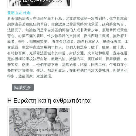
亚历山大·杜金
看著憤怒法國人在街頭的暴力行為，尤其是當你第一次看到時，你立刻就會
想到這是某種瘋狂的革命。你會認為巴黎當局將無法承受，政府將會垮台，
法國完了。無論他們是來自郊區的阿拉伯人或非洲青少年、底層暴民或黃色
背心、心懷不滿的農民、性少數群體的支持者、反法西斯主義者、無政府主
義者、學生，都無關緊要。 養老金領取者、騎自行車的人、動物保護者、工
會成員、生態學家或無用的年輕人。他們人數眾多：數千、數萬、數十萬，
有時數百萬，充斥著法國城市的街道，封鎖交通、火車站和機場，宣布在選
定的機構和學校執行自治，燃燒汽油、掀翻汽車、瘋狂喊叫、揮舞橫幅、攻
擊警察。然後……他們平靜下來，清醒過來，吃藥，回去工作。午餐時在小
餐館裡討論物價、生活、鄰居和政治，在那裡他們再次大聲喊叫，但聲音小
得多，然後回家。永遠循環。
閱讀更多
關於通往地獄的馬克宏
Η Ευρώπη και η ανθρωπότητα