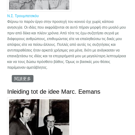
Ν.Σ. Τρουμπετσκόυ
Φέρνω το παρόν έργο στην προσοχή του κοινού όχι χωρίς κάποια
ανησυχία. Οι ιδέες που εκφράζονται σε αυτό πήραν μορφή στο μυαλό μου
πριν από δέκα και πλέον χρόνια. Από τότε τις έχω συζητήσει συχνά με
διάφορους ανθρώπους, επιθυμώντας είτε να επαληθεύσω τις δικές μου
απόψεις είτε να πείσω άλλους. Πολλές από αυτές τις συζητήσεις και
αντιπαραθέσεις ήταν αρκετά χρήσιμες για μένα, διότι με ανάγκασαν να
επανεξετάσω τις ιδέες και τα επιχειρήματά μου με μεγαλύτερη λεπτομέρεια
και να τους δώσω πρόσθετο βάθος. Όμως οι βασικές μου θέσεις
παρέμειναν αμετάβλητες.
閱讀更多
關於Η Ευρώπη και η ανθρωπότητα
Inleiding tot de idee Marc. Eemans