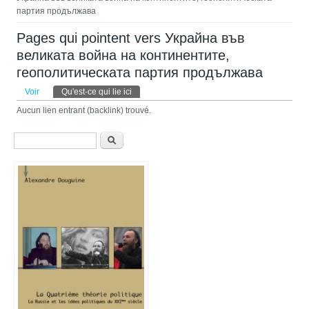
партия продължава
Pages qui pointent vers Украйна във
великата война на континентите,
геополитическата партия продължава
Onglets principaux
Voir
Qu'est-ce qui lie ici
(onglet actif)
Aucun lien entrant (backlink) trouvé.
Formulaire de recherche
Recherche