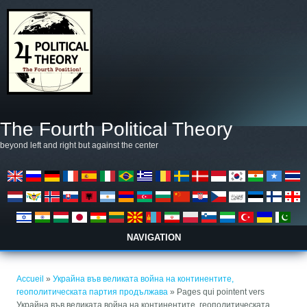
Aller au contenu principal
The Fourth Political Theory
beyond left and right but against the center
NAVIGATION
Vous êtes ici
Accueil
»
Украйна във великата война на континентите,
геополитическата партия продължава
» Pages qui pointent vers
Украйна във великата война на континентите, геополитическата