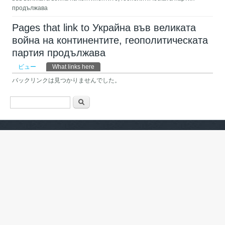
продължава
Pages that link to Украйна във великата
война на континентите, геополитическата
партия продължава
プライマリータブ
ビュー
What links here
(アクティブなタブ)
バックリンクは見つかりませんでした。
検索フォーム
検索