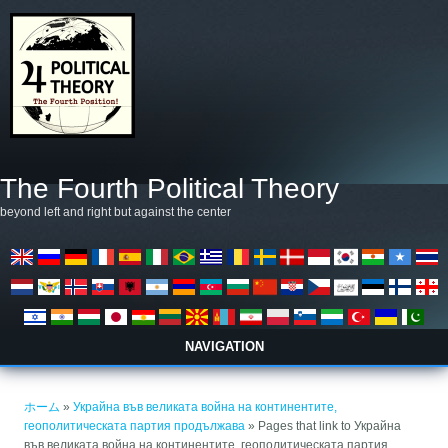
メインコンテンツに移動
The Fourth Political Theory
beyond left and right but against the center
NAVIGATION
現在地
ホーム
»
Украйна във великата война на континентите,
геополитическата партия продължава
» Pages that link to Украйна
във великата война на континентите, геополитическата партия