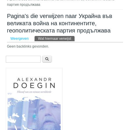
партия продължава
Pagina's die verwijzen naar Украйна във
великата война на континентите,
геополитическата партия продължава
Primaire tabs
Weergeven
Wat hiernaar verwijst
(actieve tabblad)
Geen backlinks gevonden.
Zoekveld
Zoeken