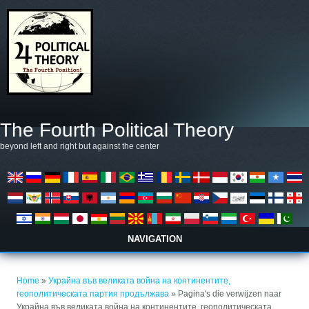
Overslaan en naar de algemene inhoud gaan
The Fourth Political Theory
beyond left and right but against the center
NAVIGATION
U bent hier
Home
»
Украйна във великата война на континентите,
геополитическата партия продължава
» Pagina's die verwijzen naar
Украйна във великата война на континентите, геополитическата