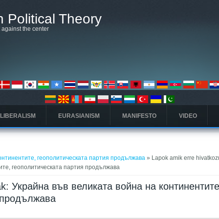
 Political Theory
t against the center
 LIBERALISM
EURASIANISM
MANIFESTO
VIDEO
континентите, геополитическата партия продължава
» Lapok amik erre hivatkoz
тите, геополитическата партия продължава
ak: Украйна във великата война на континентите
 продължава
fül)