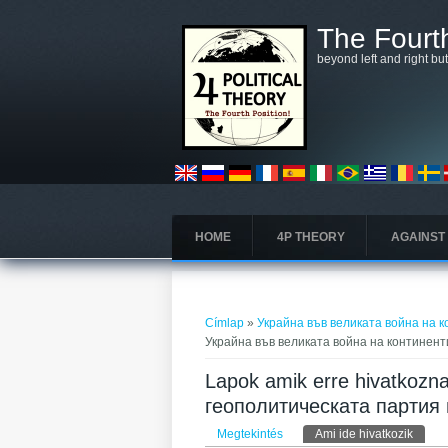
Ugrás a tartalomra
The Fourth
beyond left and right bu
HOME
4P THEORY
AGAINST
Jelenlegi hely
Címlap
»
Украйна във великата война на 
Украйна във великата война на континен
Lapok amik erre hivatkozn
геополитическата партия
Elsődleges fülek
Megtekintés
Ami ide hivatkozik
(aktív 