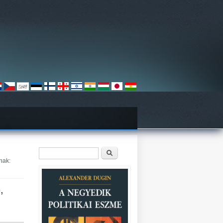
Keresés űrlap
Keresés
nak:
,