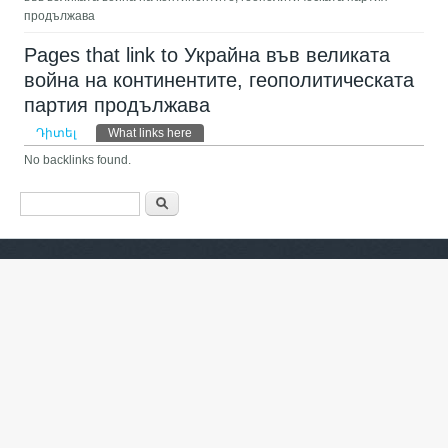
продължава
Pages that link to Украйна във великата
война на континентите, геополитическата
партия продължава
Primary tabs
Դիտել
What links here
(ակտիվ թաբ)
No backlinks found.
Search form
Որոնել