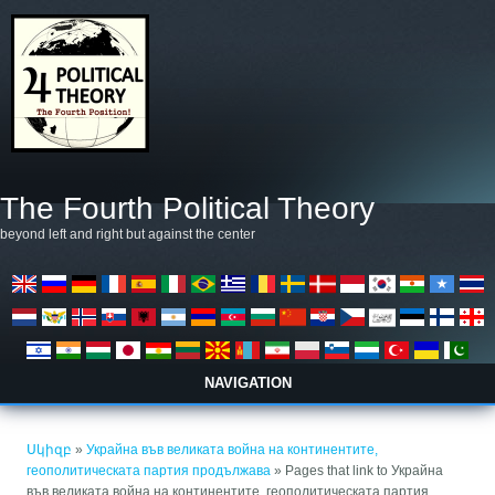
Skip to main content
The Fourth Political Theory
beyond left and right but against the center
NAVIGATION
You are here
Սկիզբ
»
Украйна във великата война на континентите,
геополитическата партия продължава
» Pages that link to Украйна
във великата война на континентите, геополитическата партия