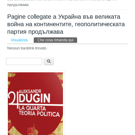
продължава
Pagine collegate a Украйна във великата
война на континентите, геополитическата
партия продължава
Schede primarie
Visualizza
Che cosa rimanda qui
(scheda attiva)
Nessun backlink trovato.
Form di ricerca
Cerca