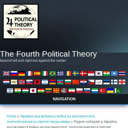
Salta al contenuto principale
The Fourth Political Theory
beyond left and right but against the center
NAVIGATION
Tu sei qui
Home
»
Украйна във великата война на континентите,
геополитическата партия продължава
» Pagine collegate a Украйна
във великата война на континентите, геополитическата партия