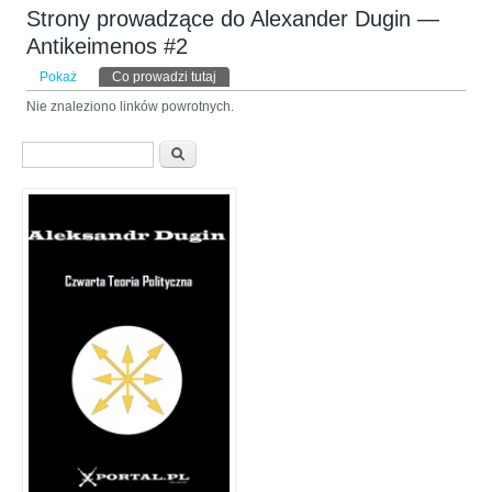
Strony prowadzące do Alexander Dugin —
Antikeimenos #2
Karty podstawowe
Pokaż
Co prowadzi tutaj
(aktywna karta)
Nie znaleziono linków powrotnych.
Formularz wyszukiwania
Szukaj