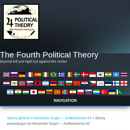
Przejdź do treści
The Fourth Political Theory
beyond left and right but against the center
NAVIGATION
Jesteś tutaj
Strona główna
»
Alexander Dugin — Antikeimenos #2
» Strony
prowadzące do Alexander Dugin — Antikeimenos #2