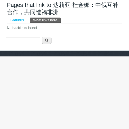
Pages that link to 达莉亚·杜金娜：中俄互补
合作，共同造福非洲
Əsas tablar
Görünüş
What links here
(active tab)
No backlinks found.
Axtarış forması
Axtarış