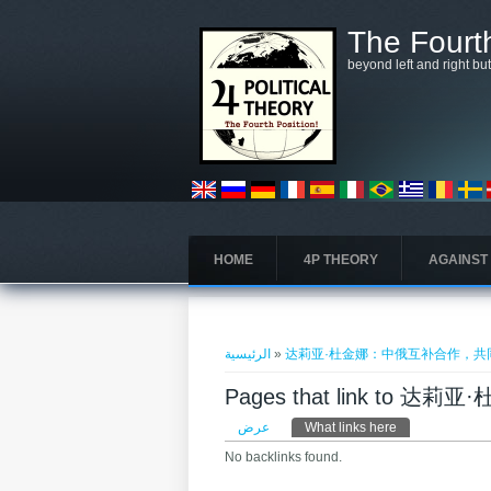
تجاوز إلى المحتوى الرئيسي
The Fourth
beyond left and right bu
HOME
4P THEORY
AGAINST
أنت هنا
الرئيسية
»
达莉亚·杜金娜：中俄互补合作，共
Pages that link t
التبويبات الأساسية
عرض
What links here
No backlinks found.