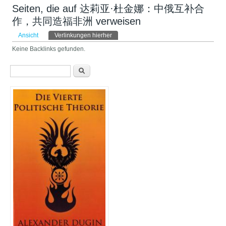
Seiten, die auf 达莉亚·杜金娜：中俄互补合
作，共同造福非洲 verweisen
Haupt-Reiter
Ansicht
Verlinkungen hierher
(aktiver Reiter)
Keine Backlinks gefunden.
Suchformular
Suche