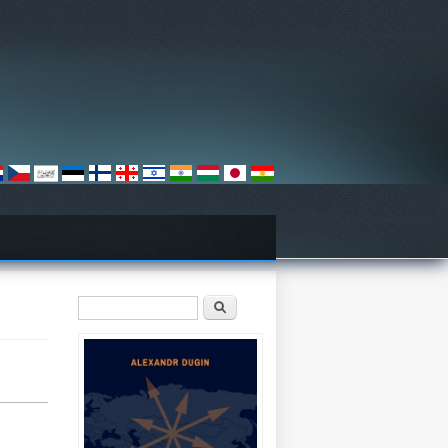
Sökformulär
Sök