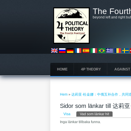
Hoppa till huvudinnehåll
The Fourth
beyond left and right bu
HOME
4P THEORY
AGAINST
Du är här
Hem
»
达莉亚·杜金娜：中俄互补合作，共同
Sidor som länkar 
Primära flikar
Visa
Vad som länkar hit
(aktiv flik)
Inga länkar tillbaka funna.