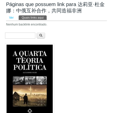
Páginas que possuem link para 达莉亚·杜金
娜：中俄互补合作，共同造福非洲
Abas primárias
Ver
Quais links aqui
(aba ativa)
Nenhum backlink encontrado.
Formulário de busca
Buscar