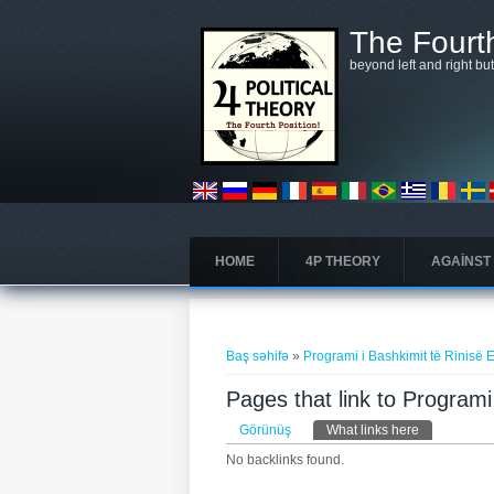
Əsas kontentə keçin
The Fourth
beyond left and right bu
HOME
4P THEORY
AGAINST
You are here
Baş səhifə
»
Programi i Bashkimit të Rinisë 
Pages that link to Programi
Əsas tablar
Görünüş
What links here
(active tab)
No backlinks found.