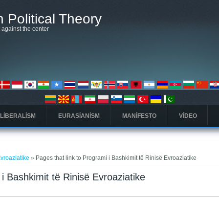
 Political Theory
t against the center
 LIBERALISM
EURASIANISM
MANIFESTO
VIDEO
Evroaziatike
» Pages that link to Programi i Bashkimit të Rinisë Evroaziatike
 i Bashkimit të Rinisë Evroaziatike