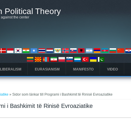
 Political Theory
t against the center
 LIBERALISM
EURASIANISM
MANIFESTO
VIDEO
iatike
» Sidor som länkar till Programi i Bashkimit të Rinisë Evroaziatike
mi i Bashkimit të Rinisë Evroaziatike