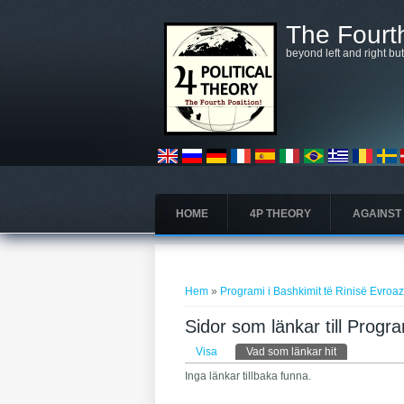
Hoppa till huvudinnehåll
The Fourth
beyond left and right bu
HOME
4P THEORY
AGAINST
Du är här
Hem
»
Programi i Bashkimit të Rinisë Evroaz
Sidor som länkar till Progra
Primära flikar
Visa
Vad som länkar hit
(aktiv flik)
Inga länkar tillbaka funna.