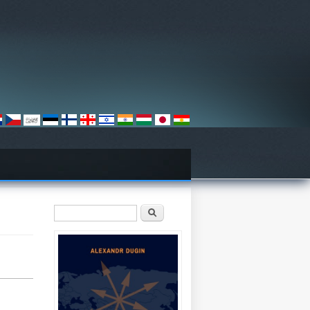
Sökformulär
Sök