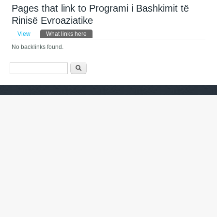
Pages that link to Programi i Bashkimit të
Rinisë Evroaziatike
Primary tabs
View
What links here
(active tab)
No backlinks found.
Search form
Барање