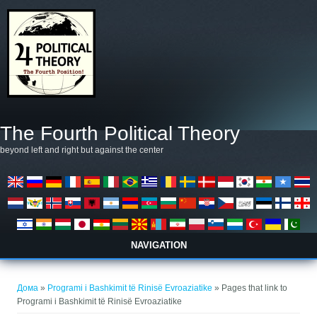
Skip to main content
The Fourth Political Theory
beyond left and right but against the center
NAVIGATION
You are here
Дома
»
Programi i Bashkimit të Rinisë Evroaziatike
» Pages that link to
Programi i Bashkimit të Rinisë Evroaziatike