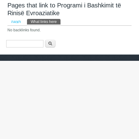
Pages that link to Programi i Bashkimit të
Rinisë Evroaziatike
לשוניות ראשיות
תצוגה
What links here
(לשונית פעילה)
No backlinks found.
טופס חיפוש
חיפוש