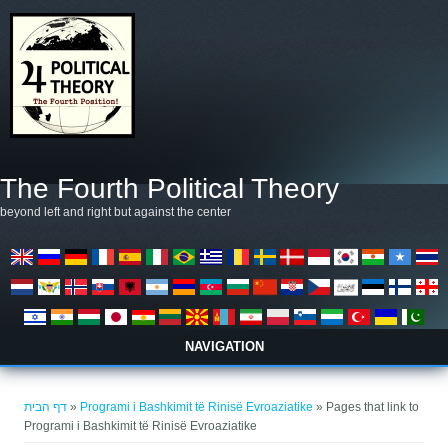
דילוג לתוכן העיקרי
The Fourth Political Theory
beyond left and right but against the center
NAVIGATION
הינך נמצא כאן
דף הבית
»
Programi i Bashkimit të Rinisë Evroaziatike
» Pages that link to
Programi i Bashkimit të Rinisë Evroaziatike