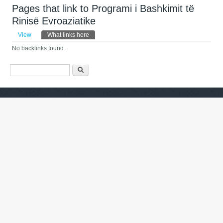
Pages that link to Programi i Bashkimit të
Rinisë Evroaziatike
Primary tabs
View
What links here
(active tab)
No backlinks found.
Search form
ძიება