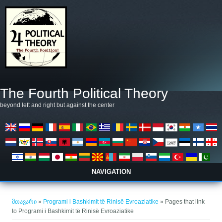
Skip to main content
The Fourth Political Theory
beyond left and right but against the center
NAVIGATION
თქვენ აქ ხართ
მთავარი
»
Programi i Bashkimit të Rinisë Evroaziatike
» Pages that link
to Programi i Bashkimit të Rinisë Evroaziatike