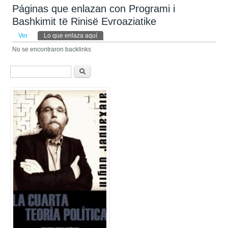
Páginas que enlazan con Programi i
Bashkimit të Rinisë Evroaziatike
Solapas principales
Ver
Lo que enlaza aquí
(solapa activa)
No se encontraron backlinks
Formulario de búsqueda
Buscar