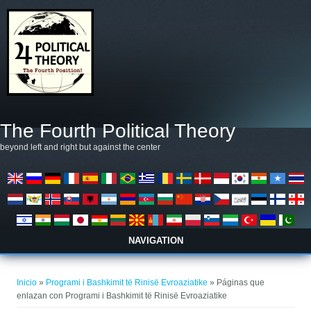
Pasar al contenido principal
The Fourth Political Theory
beyond left and right but against the center
NAVIGATION
Se encuentra usted aquí
Inicio
»
Programi i Bashkimit të Rinisë Evroaziatike
» Páginas que
enlazan con Programi i Bashkimit të Rinisë Evroaziatike