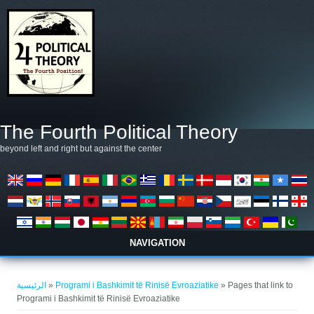
تجاوز إلى المحتوى الرئيسي
The Fourth Political Theory
beyond left and right but against the center
NAVIGATION
أنت هنا
الرئيسية
»
Programi i Bashkimit të Rinisë Evroaziatike
» Pages that link to
Programi i Bashkimit të Rinisë Evroaziatike