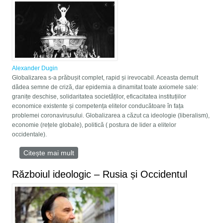
Alexander Dugin
Globalizarea s-a prăbușit complet, rapid și irevocabil. Aceasta demult
dădea semne de criză, dar epidemia a dinamitat toate axiomele sale:
granițe deschise, solidaritatea societăților, eficacitatea instituțiilor
economice existente și competența elitelor conducătoare în fața
problemei coronavirusului. Globalizarea a căzut ca ideologie (liberalism),
economie (rețele globale), politică ( postura de lider a elitelor
occidentale).
Citește mai mult
despre Ordinea post-globală. Inevitabilul
Războiul ideologic – Rusia și Occidentul