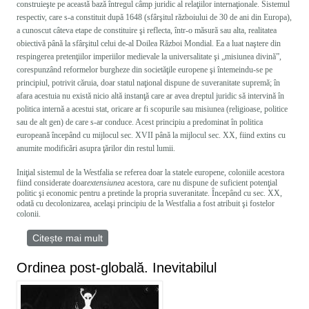
construieşte pe această bază întregul câmp juridic al relaţiilor internaţionale. Sistemul
respectiv, care s-a constituit după 1648 (sfârşitul războiului de 30 de ani din Europa),
a cunoscut câteva etape de constituire şi reflecta, într-o măsură sau alta, realitatea
obiectivă până la sfârşitul celui de-al Doilea Război Mondial. Ea a luat naştere din
respingerea pretenţiilor imperiilor medievale la universalitate şi „misiunea divină”,
corespunzând reformelor burgheze din societăţile europene şi întemeindu-se pe
principiul, potrivit căruia, doar statul naţional dispune de suveranitate supremă; în
afara acestuia nu există nicio altă instanţă care ar avea dreptul juridic să intervină în
politica internă a acestui stat, oricare ar fi scopurile sau misiunea (religioase, politice
sau de alt gen) de care s-ar conduce. Acest principiu a predominat în politica
europeană începând cu mijlocul sec. XVII până la mijlocul sec. XX, fiind extins cu
anumite modificări asupra ţărilor din restul lumii.
Iniţial sistemul de la Westfalia se referea doar la statele europene, coloniile acestora
fiind considerate doar
extensiunea
acestora, care nu dispune de suficient potenţial
politic şi economic pentru a pretinde la propria suveranitate. Începând cu sec. XX,
odată cu decolonizarea, acelaşi principiu de la Westfalia a fost atribuit şi fostelor
colonii.
Citește mai mult
despre TEORIA LUMII MULTIPOLARE
Ordinea post-globală. Inevitabilul