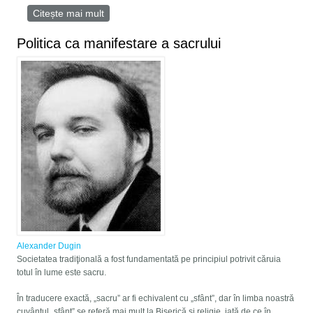
Citește mai mult
despre Trei ideologii principale şi soarta lor în
secolul XX
Politica ca manifestare a sacrului
Alexander Dugin
Societatea tradiţională a fost fundamentată pe principiul potrivit căruia
totul în lume este sacru.
În traducere exactă, „sacru” ar fi echivalent cu „sfânt”, dar în limba noastră
cuvântul „sfânt” se referă mai mult la Biserică şi religie, iată de ce în