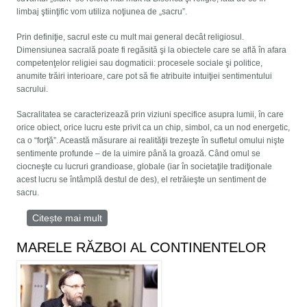
limbaj ştiinţific vom utiliza noţiunea de „sacru”.
Prin definiţie, sacrul este cu mult mai general decât religiosul.
Dimensiunea sacrală poate fi regăsită şi la obiectele care se află în afara
competenţelor religiei sau dogmaticii: procesele sociale şi politice,
anumite trăiri interioare, care pot să fie atribuite intuiţiei sentimentului
sacrului.
Sacralitatea se caracterizează prin viziuni specifice asupra lumii, în care
orice obiect, orice lucru este privit ca un chip, simbol, ca un nod energetic,
ca o “forţă”. Această măsurare ai realităţii trezeşte în sufletul omului nişte
sentimente profunde – de la uimire până la groază. Când omul se
ciocneşte cu lucruri grandioase, globale (iar în societaţile tradiţionale
acest lucru se întâmplă destul de des), el retrăieşte un sentiment de
sacru.
Citește mai mult
despre Politica ca manifestare a sacrului
MARELE RĂZBOI AL CONTINENTELOR