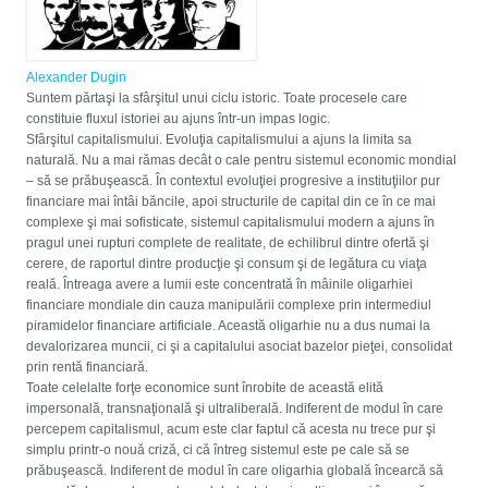
Alexander Dugin
Suntem părtaşi la sfârşitul unui ciclu istoric. Toate procesele care
constituie fluxul istoriei au ajuns într-un impas logic.
Sfârşitul capitalismului. Evoluţia capitalismului a ajuns la limita sa
naturală. Nu a mai rămas decât o cale pentru sistemul economic mondial
– să se prăbuşească. În contextul evoluţiei progresive a instituţiilor pur
financiare mai întâi băncile, apoi structurile de capital din ce în ce mai
complexe şi mai sofisticate, sistemul capitalismului modern a ajuns în
pragul unei rupturi complete de realitate, de echilibrul dintre ofertă şi
cerere, de raportul dintre producţie şi consum şi de legătura cu viaţa
reală. Întreaga avere a lumii este concentrată în mâinile oligarhiei
financiare mondiale din cauza manipulării complexe prin intermediul
piramidelor financiare artificiale. Această oligarhie nu a dus numai la
devalorizarea muncii, ci şi a capitalului asociat bazelor pieţei, consolidat
prin rentă financiară.
Toate celelalte forţe economice sunt înrobite de această elită
impersonală, transnaţională şi ultraliberală. Indiferent de modul în care
percepem capitalismul, acum este clar faptul că acesta nu trece pur şi
simplu printr-o nouă criză, ci că întreg sistemul este pe cale să se
prăbuşească. Indiferent de modul în care oligarhia globală încearcă să