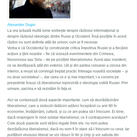
Alexander Dugin
La ora actuală multă lume vorbește despre războiul informațional și
despre războiul ideologic dintre Rusia și Occident. Însă pozițiile în acest
război nu sunt definite atât de univoc cum ar fi necesar.
Vorba e că Occidentul își construiește critica împotriva Rusiei și a fiecărei
acțiuni a țării noastre – fie că vizează evenimentele din Crimeea,
Novorossia sau Siria – de pe pozițiile liberalismului. Acest atac insistent,
ce se desfășoară atât din exterior, cât și din partea coloanei a cincea din
interior, a reușit să convingă treptat practic întreaga noastră societate – și
nu doar societatea! –, dar ceea ce e și mai important, l-a convins pe
președinte însuși că liberalismul reprezintă o ideologie ostilă Rusiei. Prin
urmare, sarcina e să rezistăm în fața ei.
Aici se conturează două aspecte importante: cum să dezrădăcinăm
liberalismul, care a slobozit rădăcini adânci începând cu anii 90 în
economie, învățământ, cultură, și cu ce am putea să-l înlocuim. Ei bine,
dacă respingem în mod solidar liberalismul, ce îi contrapunem acestuia?
Cele două aspecte sunt strâns legate între ele: nu vom putea
dezrădăcina liberalismul, dacă nu vom fi în stare să-l înlocuim cu ceva. Iar
purtătorii virusului liberal se vor răsuci în fel și chip și vor sabota din