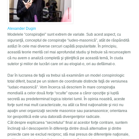
Alexander Dugin
Modelele “conspiraţiei” sunt extrem de variate. Sub acest aspect, cu
siguranţă, conceptul de conspiraţie “iudeo-masonică”, atât de răspândită
astăzi în cele mai diverse cercuri capătă popularitate. În principiu,
această teorie merită cel mai aprofundat studiu şi trebuie să recunoaştem
că nu avem o analiză completă şi ştiinţifică pe această temă, în ciuda
sutelor şi miilor de lucrări care ori au elogiat-o, ori au defăimat-o.
Dar în lucrarea de faţă va trebui să examinăm un model conspirologic
total diferit, bazat pe un sistem de coordinate distincte faţă de versiunea
“iudaic-masonică”. Vom încerca să descriem în mare conspiraţia
mondială a celor două forţe “oculte” opuse a căror opoziţie şi luptă
secretă au predeterminat logica istoriei lumii. În opinia noastră, aceste
forţe sunt mai mult caracterizate, nu atât ca fiind naţionaliste şi nici nu
apaţin unei organizaţii secrete masonice sau paramasonice; orientarea
lor geopolitică este una datorată divergenţelor radicale.
Cât despre explicarea “secretului” final al acestor forţe contrare, suntem
înclinaţi să-l descoperim în diferenţa dintre două alternative şi dintre
proiecte care se exclud reciproc; stă mai presus de diferenţele naţionale,