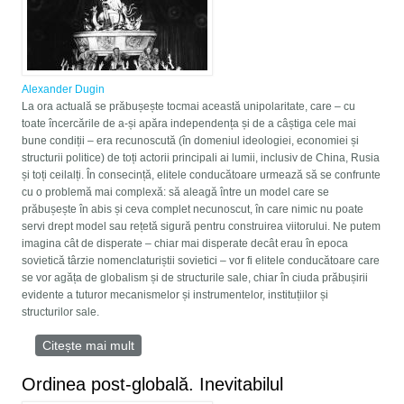
Alexander Dugin
La ora actuală se prăbușește tocmai această unipolaritate, care – cu
toate încercările de a-și apăra independența și de a câștiga cele mai
bune condiții – era recunoscută (în domeniul ideologiei, economiei și
structurii politice) de toți actorii principali ai lumii, inclusiv de China, Rusia
și toți ceilalți. În consecință, elitele conducătoare urmează să se confrunte
cu o problemă mai complexă: să aleagă între un model care se
prăbușește în abis și ceva complet necunoscut, în care nimic nu poate
servi drept model sau rețetă sigură pentru construirea viitorului. Ne putem
imagina cât de disperate – chiar mai disperate decât erau în ​​epoca
sovietică târzie nomenclaturiștii sovietici – vor fi elitele conducătoare care
se vor agăța de globalism și de structurile sale, chiar în ciuda prăbușirii
evidente a tuturor mecanismelor și instrumentelor, instituțiilor și
structurilor sale.
Citește mai mult
despre Ordinea post-globală. Inevitabilul
Ordinea post-globală. Inevitabilul