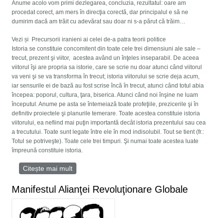
Anume acolo vom primi dezlegarea, concluzia, rezultatul: oare am
procedat corect, am mers în direcţia corectă, dar principalul e să ne
dumirim dacă am trăit cu adevărat sau doar ni s-a părut că trăim…
Vezi și Precursorii iranieni ai celei de-a patra teorii politice
Istoria se constituie concomitent din toate cele trei dimensiuni ale sale –
trecut, prezent şi viitor, acestea având un înţeles inseparabil. De aceea
viitorul îşi are propria sa istorie, care se scrie nu doar atunci când viitorul
va veni şi se va transforma în trecut; istoria viitorului se scrie deja acum,
iar sensurile ei de bază au fost scrise încă în trecut, atunci când totul abia
începea: poporul, cultura, ţara, biserica. Atunci când noi înşine ne luam
începutul. Anume pe asta se întemeiază toate profeţiile, prezicerile şi în
definitiv proiectele şi planurile temerare. Toate acestea constituie istoria
viitorului, ea nefiind mai puţin importantă decât istoria prezentului sau cea
a trecutului. Toate sunt legate între ele în mod indisolubil. Tout se tient (fr.:
Totul se potriveşte). Toate cele trei timpuri. Şi numai toate acestea luate
împreună constituie istoria.
Citește mai mult
despre Sensul istoriei
Manifestul Alianţei Revoluţionare Globale