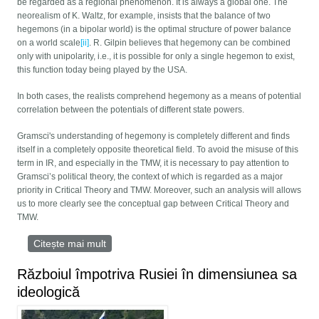
be regarded as a regional phenomenon. It is always a global one. The
neorealism of K. Waltz, for example, insists that the balance of two
hegemons (in a bipolar world) is the optimal structure of power balance
on a world scale
[ii]
. R. Gilpin believes that hegemony can be combined
only with unipolarity, i.e., it is possible for only a single hegemon to exist,
this function today being played by the USA.
In both cases, the realists comprehend hegemony as a means of potential
correlation between the potentials of different state powers.
Gramsci's understanding of hegemony is completely different and finds
itself in a completely opposite theoretical field. To avoid the misuse of this
term in IR, and especially in the TMW, it is necessary to pay attention to
Gramsci’s political theory, the context of which is regarded as a major
priority in Critical Theory and TMW. Moreover, such an analysis will allows
us to more clearly see the conceptual gap between Critical Theory and
TMW.
Citește mai mult
despre COUNTER-HEGEMONY IN THE
THEORY OF THE MULTIPOLAR WORLD
Războiul împotriva Rusiei în dimensiunea sa
ideologică