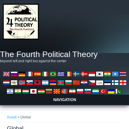
Mergi la conţinutul principal
The Fourth Political Theory
beyond left and right but against the center
NAVIGATION
Eşti aici
Acasă
» Global
Global