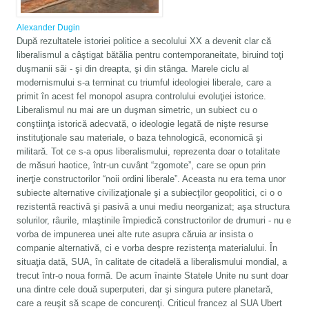
Alexander Dugin
După rezultatele istoriei politice a secolului XX a devenit clar că
liberalismul a câştigat bătălia pentru contemporaneitate, biruind toţi
duşmanii săi - şi din dreapta, şi din stânga. Marele ciclu al
modernismului s-a terminat cu triumful ideologiei liberale, care a
primit în acest fel monopol asupra controlului evoluţiei istorice.
Liberalismul nu mai are un duşman simetric, un subiect cu o
conştiinţa istorică adecvată, o ideologie legată de nişte resurse
instituţionale sau materiale, o baza tehnologică, economică şi
militară. Tot ce s-a opus liberalismului, reprezenta doar o totalitate
de măsuri haotice, într-un cuvânt “zgomote”, care se opun prin
inerţie constructorilor “noii ordini liberale”. Aceasta nu era tema unor
subiecte alternative civilizaţionale şi a subiecţilor geopolitici, ci o o
rezistentă reactivă şi pasivă a unui mediu neorganizat; aşa structura
solurilor, râurile, mlaştinile împiedică constructorilor de drumuri - nu e
vorba de impunerea unei alte rute asupra căruia ar insista o
companie alternativă, ci e vorba despre rezistenţa materialului. În
situaţia dată, SUA, în calitate de citadelă a liberalismului mondial, a
trecut într-o noua formă. De acum înainte Statele Unite nu sunt doar
una dintre cele două superputeri, dar şi singura putere planetară,
care a reuşit să scape de concurenţi. Criticul francez al SUA Ubert