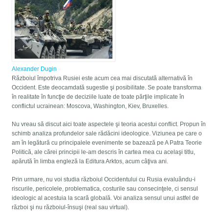
Alexander Dugin
Războiul împotriva Rusiei este acum cea mai discutată alternativă în
Occident. Este deocamdată sugestie şi posibilitate. Se poate transforma
în realitate în funcţie de deciziile luate de toate părţile implicate în
conflictul ucrainean: Moscova, Washington, Kiev, Bruxelles.
Nu vreau să discut aici toate aspectele şi teoria acestui conflict. Propun în
schimb analiza profundelor sale rădăcini ideologice. Viziunea pe care o
am în legătură cu principalele evenimente se bazează pe A Patra Teorie
Politică, ale cărei principii le-am descris în cartea mea cu acelaşi titlu,
apărută în limba engleză la Editura Arktos, acum câţiva ani.
Prin urmare, nu voi studia războiul Occidentului cu Rusia evaluându-i
riscurile, pericolele, problematica, costurile sau consecinţele, ci sensul
ideologic al acestuia la scară globală. Voi analiza sensul unui astfel de
război şi nu războiul-însuşi (real sau virtual).