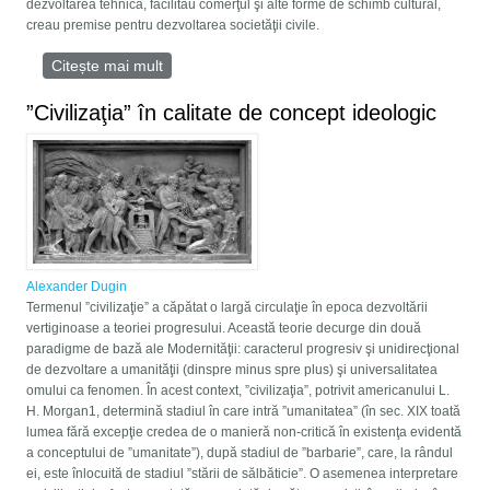
dezvoltarea tehnică, facilitau comerţul şi alte forme de schimb cultural,
creau premise pentru dezvoltarea societăţii civile.
Citește mai mult
despre Proiectul ”Imperiul”
”Civilizaţia” în calitate de concept ideologic
Alexander Dugin
Termenul ”civilizaţie” a căpătat o largă circulaţie în epoca dezvoltării
vertiginoase a teoriei progresului. Această teorie decurge din două
paradigme de bază ale Modernităţii: caracterul progresiv şi unidirecţional
de dezvoltare a umanităţii (dinspre minus spre plus) şi universalitatea
omului ca fenomen. În acest context, ”civilizaţia”, potrivit americanului L.
H. Morgan1, determină stadiul în care intră ”umanitatea” (în sec. XIX toată
lumea fără excepţie credea de o manieră non-critică în existenţa evidentă
a conceptului de ”umanitate”), după stadiul de ”barbarie”, care, la rândul
ei, este înlocuită de stadiul ”stării de sălbăticie”. O asemenea interpretare