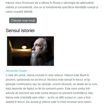
interior orice încercare de a afirma în Rusia o ideologie de alternativă,
viabilă și consistentă, una ce ar fundamenta specificul identității rusești și
calea noastră diferită.
Citește mai mult
despre Războiul ideologic – Rusia și
Occidentul
Sensul istoriei
Alexander Dugin
n cele din urmă, istoria include în sine viitorul. Viitorul este făurit în
prezent, sprijinindu-se pe trecut. Vectorul este lansat în trecut, el îşi
găseşte continuarea sau se opreşte, uneori deviază, se abate de la curs,
totul depinde de faptul ce fel de prezent avem. Este oare vorba într-
adevăr de prezent sau este vorba despre un prezent contrafăcut, fals.
Istoria este orientată spre viitor – acolo se află scopul ei, care a fost
stabilit în trecut. De aceea şi viitorul este în mod necesar unul istoric.