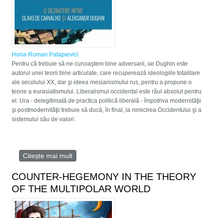
Horia-Roman Patapievici
Pentru că trebuie să ne cunoaştem bine adversarii, iar Dughin este
autorul unei teorii bine articulate, care recuperează ideologiile totalitare
ale secolului XX, dar şi ideea mesianismului rus, pentru a propune o
teorie a eurasiatismului. Liberalismul occidental este răul absolut pentru
el. Ura - delegitimată de practica politică liberală - împotriva modernităţii
şi postmodernităţii trebuie să ducă, în final, la nimicirea Occidentului şi a
sistemului său de valori.
Citește mai mult
despre „Statele Unite şi Noua Ordine
Mondială“: „În planul lui Putin, România nu are
niciun viitor, trebuie să fie o parte a Rusiei“
COUNTER-HEGEMONY IN THE THEORY
OF THE MULTIPOLAR WORLD