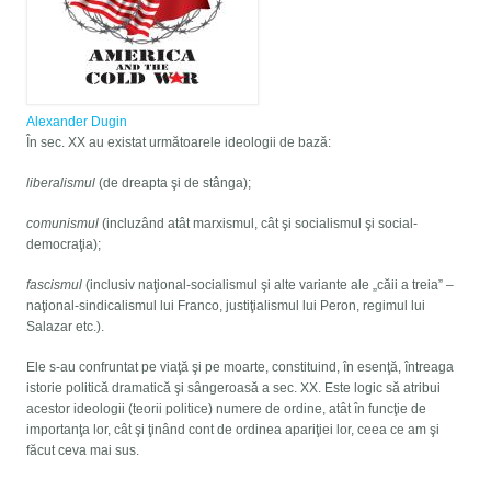
Alexander Dugin
În sec. XX au existat următoarele ideologii de bază:
liberalismul
(de dreapta şi de stânga);
comunismul
(incluzând atât marxismul, cât şi socialismul şi social-
democraţia);
fascismul
(inclusiv naţional-socialismul şi alte variante ale „căii a treia” –
naţional-sindicalismul lui Franco, justiţialismul lui Peron, regimul lui
Salazar etc.).
Ele s-au confruntat pe viaţă şi pe moarte, constituind, în esenţă, întreaga
istorie politică dramatică şi sângeroasă a sec. XX. Este logic să atribui
acestor ideologii (teorii politice) numere de ordine, atât în funcţie de
importanţa lor, cât şi ţinând cont de ordinea apariţiei lor, ceea ce am şi
făcut ceva mai sus.