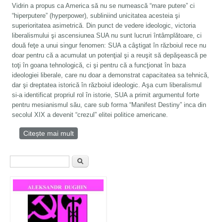
Vidrin a propus ca America să nu se numească “mare putere” ci
“hiperputere” (hyperpower), subliniind unicitatea acesteia şi
superioritatea asimetrică. Din punct de vedere ideologic, victoria
liberalismului şi ascensiunea SUA nu sunt lucruri întâmplătoare, ci
două feţe a unui singur fenomen: SUA a câştigat în războiul rece nu
doar pentru că a acumulat un potenţial şi a reuşit să depăşească pe
toţi în goana tehnologică, ci şi pentru că a funcţionat în baza
ideologiei liberale, care nu doar a demonstrat capacitatea sa tehnică,
dar şi dreptatea istorică în războiul ideologic. Aşa cum liberalismul
si-a identificat propriul rol în istorie, SUA a primit argumentul forte
pentru mesianismul său, care sub forma “Manifest Destiny” inca din
secolul XIX a devenit “crezul” elitei politice americane.
Citește mai mult
despre Liberalismul - unul din cele mai mari
pericole pentru omenire
Formular de căutare
Căutare