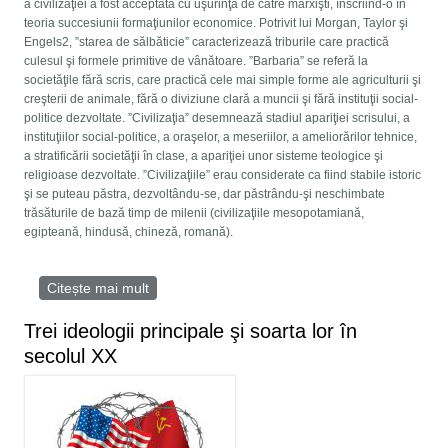
a civilizaţiei a fost acceptată cu uşurinţă de către marxişti, înscriind-o în
teoria succesiunii formaţiunilor economice. Potrivit lui Morgan, Taylor şi
Engels2, ”starea de sălbăticie” caracterizează triburile care practică
culesul şi formele primitive de vânătoare. ”Barbaria” se referă la
societăţile fără scris, care practică cele mai simple forme ale agriculturii şi
creşterii de animale, fără o diviziune clară a muncii şi fără instituţii social-
politice dezvoltate. ”Civilizaţia” desemnează stadiul apariţiei scrisului, a
instituţiilor social-politice, a oraşelor, a meseriilor, a ameliorărilor tehnice,
a stratificării societăţii în clase, a apariţiei unor sisteme teologice şi
religioase dezvoltate. ”Civilizaţiile” erau considerate ca fiind stabile istoric
şi se puteau păstra, dezvoltându-se, dar păstrându-şi neschimbate
trăsăturile de bază timp de milenii (civilizaţiile mesopotamiană,
egipteană, hindusă, chineză, romană).
Citește mai mult
despre ”Civilizaţia” în calitate de concept
ideologic
Trei ideologii principale şi soarta lor în
secolul XX