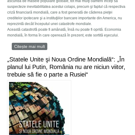
ascundă de masele populare globale, tot mai mulţi oameni încep să
suspecteze inevitabilitatea acestui colaps, precum şi faptul că respectiva
criză financiară mondială, care a fost generată de căderea pieţei
creditelor ipotecare şi a instituţiilor bancare importante din America, nu
reprezintă decât începutul unei catastrofe mondiale.
Această catastrofă poate fi amânată, însă nu poate fi oprită. Economia
mondială, în forma în care operează în prezent, este sortită eşecului.
Citește mai mult
despre Manifestul Alianţei Revoluţionare
Globale
„Statele Unite şi Noua Ordine Mondială“: „În
planul lui Putin, România nu are niciun viitor,
trebuie să fie o parte a Rusiei“