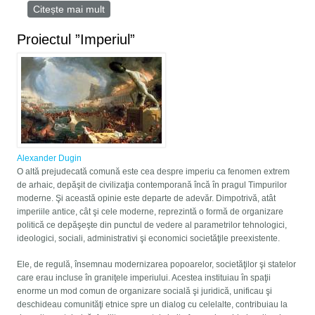
Citește mai mult
despre Războiul împotriva Rusiei în
dimensiunea sa ideologică
Proiectul ”Imperiul”
Alexander Dugin
O altă prejudecată comună este cea despre imperiu ca fenomen extrem
de arhaic, depăşit de civilizaţia contemporană încă în pragul Timpurilor
moderne. Şi această opinie este departe de adevăr. Dimpotrivă, atât
imperiile antice, cât şi cele moderne, reprezintă o formă de organizare
politică ce depăşeşte din punctul de vedere al parametrilor tehnologici,
ideologici, sociali, administrativi şi economici societăţile preexistente.
Ele, de regulă, însemnau modernizarea popoarelor, societăţilor şi statelor
care erau incluse în graniţele imperiului. Acestea instituiau în spaţii
enorme un mod comun de organizare socială şi juridică, unificau şi
deschideau comunităţi etnice spre un dialog cu celelalte, contribuiau la