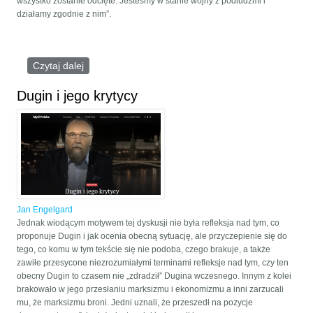
wszystko zostanie odcięte. Jesteśmy w stanie wojny z podludźmi i
działamy zgodnie z nim”.
Czytaj dalej
wpis WOJNA ETNOCENTRÓW
Dugin i jego krytycy
Jan Engelgard
Jednak wiodącym motywem tej dyskusji nie była refleksja nad tym, co
proponuje Dugin i jak ocenia obecną sytuację, ale przyczepienie się do
tego, co komu w tym tekście się nie podoba, czego brakuje, a także
zawiłe przesycone niezrozumiałymi terminami refleksje nad tym, czy ten
obecny Dugin to czasem nie „zdradził” Dugina wczesnego. Innym z kolei
brakowało w jego przesłaniu marksizmu i ekonomizmu a inni zarzucali
mu, że marksizmu broni. Jedni uznali, że przeszedł na pozycje