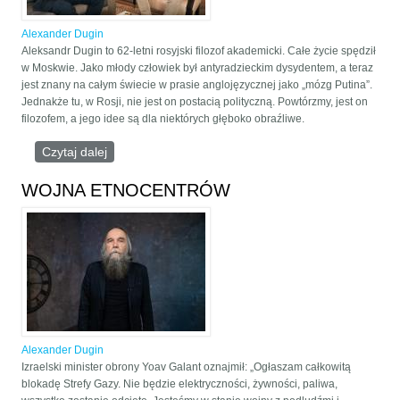
Alexander Dugin
Aleksandr Dugin to 62-letni rosyjski filozof akademicki. Całe życie spędził
w Moskwie. Jako młody człowiek był antyradzieckim dysydentem, a teraz
jest znany na całym świecie w prasie anglojęzycznej jako „mózg Putina”.
Jednakże tu, w Rosji, nie jest on postacią polityczną. Powtórzmy, jest on
filozofem, a jego idee są dla niektórych głęboko obraźliwe.
Czytaj dalej
wpis Wywiad Tuckera Carlsona z Aleksandrem
Duginem
WOJNA ETNOCENTRÓW
Alexander Dugin
Izraelski minister obrony Yoav Galant oznajmił: „Ogłaszam całkowitą
blokadę Strefy Gazy. Nie będzie elektryczności, żywności, paliwa,