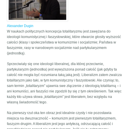
Alexander Dugin
W naukach politycznych koncepcja totalitaryzmu jest zawężana do
ideologii komunistycznej i faszystowskiej, które otwarcie głosiły wyższość
całości (klasy i społeczeństwa w komunizmie i socjalizmie; Państwa w
faszyzmie, rasy w narodowym socjalizmie nad partykularyzmem
(jednostką).
Sprzeciwiały się one ideologii liberalnej, dla której przeciwnie,
partykularyzm (jednostka) jest wywyższona ponad całość (jak gdyby ta
całość nie mogła być rozumiana taką jaką jest). Liberalizm zatem zwalcza
totalitaryzm jako taki, w tym komunistyczny i faszystowski. Ale czyniąc to,
sam termin „totalitaryzm” ujawnia swe złączenie z ideologią totalitarną – i
ani komuniści, ani faszyści nie zgodzili by się z tym określeniem. Tak więc
każdy kto używa słowa „totalitaryzm” jest liberałem, bez względu na
własną świadomość tego.
Na pierwszy rzut oka ten obraz jest idealnie czysty i nie pozostawia
miejsca na dwuznaczność – komunizm jest pierwszym totalitaryzmem,
faszyzm drugim. A liberalizm jest jego antytezą, odrzucającą całość i