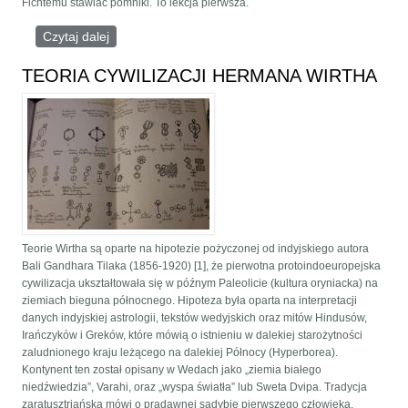
Fichtemu stawiać pomniki. To lekcja pierwsza.
Czytaj dalej
wpis Koronawirus i krach światowego porządku
TEORIA CYWILIZACJI HERMANA WIRTHA
Teorie Wirtha są oparte na hipotezie pożyczonej od indyjskiego autora
Bali Gandhara Tilaka (1856-1920) [1], że pierwotna protoindoeuropejska
cywilizacja ukształtowała się w późnym Paleolicie (kultura oryniacka) na
ziemiach bieguna północnego. Hipoteza była oparta na interpretacji
danych indyjskiej astrologii, tekstów wedyjskich oraz mitów Hindusów,
Irańczyków i Greków, które mówią o istnieniu w dalekiej starożytności
zaludnionego kraju leżącego na dalekiej Północy (Hyperborea).
Kontynent ten został opisany w Wedach jako „ziemia białego
niedźwiedzia”, Varahi, oraz „wyspa światła” lub Sweta Dvipa. Tradycja
zaratusztriańska mówi o pradawnej sadybie pierwszego człowieka,