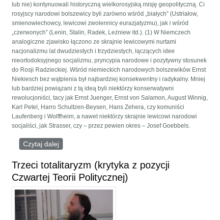
lub nie) kontynuowali historyczną wielkorosyjską misję geopolityczną. Ci
rosyjscy narodowi bolszewicy byli zarówno wśród „białych” (Ustriałow,
smienowiechowcy, lewicowi zwolennicy eurazjatyzmu), jak i wśród
„czerwonych” (Lenin, Stalin, Radek, Leżniew itd.). (1) W Niemczech
analogiczne zjawisko łączono ze skrajnie lewicowymi nurtami
nacjonalizmu lat dwudziestych i trzydziestych, łączących idee
nieortodoksyjnego socjalizmu, pryncypia narodowe i pozytywny stosunek
do Rosji Radzieckiej. Wśród niemieckich narodowych bolszewików Ernst
Niekiesch bez wątpienia był najbardziej konsekwentny i radykalny. Mniej
lub bardziej powiązani z tą ideą byli niektórzy konserwatywni
rewolucjoniści, tacy jak Ernst Juenger, Ernst von Salamon, August Winnig,
Karl Petel, Harro Schultzen-Beysen, Hans Zehera, czy komuniści
Laufenberg i Wolffheim, a nawet niektórzy skrajnie lewicowi narodowi
socjaliści, jak Strasser, czy – przez pewien okres – Josef Goebbels.
Czytaj dalej
wpis Metafizyka Narodowego Bolszewizmu
Trzeci totalitaryzm (krytyka z pozycji
Czwartej Teorii Politycznej)