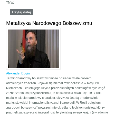
TMW.
Czytaj dalej
wpis COUNTER-HEGEMONY IN THE THEORY OF
THE MULTIPOLAR WORLD
Metafizyka Narodowego Bolszewizmu
Alexander Dugin
Termin “narodowy bolszewizm” może posiadać wiele całkiem
odmiennych znaczeń. Pojawił się niemal równocześnie w Rosji i w
Niemczech – celem jego użycia przez niektórych politologów była chęć
zaznaczenia ich przypuszczenia, iż bolszewicka rewolucja 1917 roku
miała w istocie narodowy charakter, ukryty za fasadą ortodoksyjnie
marksistowskiej internacjonalistycznej frazeologii. W Rosji pojęciem
„narodowi bolszewicy” powszechnie określano tych komunistów, którzy
pragnęli zabezpieczyć integralność terytorialną swego kraju i (świadomie