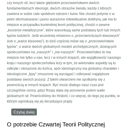
czy innych sił, lecz także głębokim przeciwieństwem dwóch
fundamentalnych ideologii, dwóch obrazów świata, każdy z których
zawiera w sobie całe spektrum odcieni i barw. Nie chodzi jedynie o w
pełni sformułowane i jasno wyrażone intelektualnie doktryny, jak ma to
miejsce w przypadku konkretnej teorii politycznej, chodzi o pewne
„korzenie metafizyczne”, które warunkują same podstawy tych lub innych
typów ludzkich. Jeśli wcześniej mówiono o „przeciwnościach klasowych”
(lub o „walce klasowej”), to dziś częściej mówi się o „przeciwieństwie
typów”, o walce dwóch globalnych modeli archetypicznych, dzielących
społeczeństwo na „naszych” i „nie-naszych”. Przeciwieństwo to ma
miejsce nie tylko u nas, lecz i w innych krajach, ale wyjątkowość naszego
kraju i naszego społeczeństwa leży w tym, że wielorakie aspekty są tu
odkryte i obnażone do końca, spór ideologiczny ma globalny charakter i
ideologiczne „typy” zmuszone są wyciągać i odkrywać najgłębsze
podstawy swoich pozycji. Z takim otwarciem nie spotkamy się z
pewnością w innych krajach. Być może dlatego nasz czas jest
szczególnie cenny, gdyż Rosja stała się ponownie polem walki
globalnych sił. Powróciliśmy do Historii, i co więcej, do tego jej punktu, w
którym ogniskują się jej decydujące prądy.
Czytaj dalej
wpis Erotyzm i imperium
O potrzebie Czwartej Teorii Politycznej