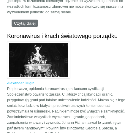
„postępu” w rozumieniu liberalnym: dążenie do wyzwolenia jednostki od
wszystkich form tożsamości zbiorowej nie może skończyć się inaczej niż
wyzwoleniem jednostki od samej siebie.
Czytaj dalej
wpis Manifest Wielkiego Przebudzenia
Koronawirus i krach światowego porządku
Alexander Dugin
Po pierwsze, epidemia koronawirusa jest końcem cywilizacji.
Społeczeństwo otwarte to zaraza. Ci, którzy chcą likwidacji granic,
przygotowują grunt pod totalne unicestwienie ludzkości. Można się z tego
śmiać, lecz ludzie w białych, przeciwwirusowych kombinezonach
powstrzymają te uśmieszki. Ratunkiem może być wyłącznie zamkniętość.
Zamkniętość we wszystkich wymiarach – granic, gospodarek,
zaopatrzenia w towary i żywność. Johann Fichte nazwał to „zamkniętym
państwem handlowym”. Powinniśmy zlinczować George’a Sorosa, a