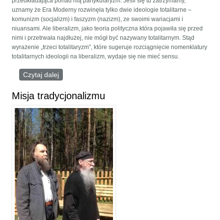
przedkładająca ponad nią partykularyzm. Jeśli się tu zatrzymamy,
uznamy że Era Moderny rozwinęła tylko dwie ideologie totalitarne –
komunizm (socjalizm) i faszyzm (nazizm), ze swoimi wariacjami i
niuansami. Ale liberalizm, jako teoria polityczna która pojawiła się przed
nimi i przetrwała najdłużej, nie mógł być nazywany totalitarnym. Stąd
wyrażenie „trzeci totalitaryzm”, które sugeruje rozciągnięcie nomenklatury
totalitarnych ideologii na liberalizm, wydaje się nie mieć sensu.
Czytaj dalej
wpis Trzeci totalitaryzm (krytyka z pozycji Czwartej
Teorii Politycznej)
Misja tradycjonalizmu