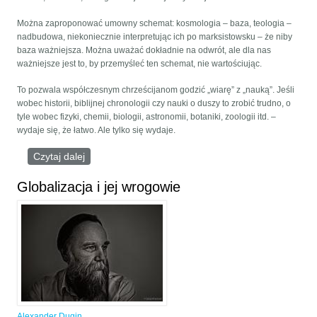
Można zaproponować umowny schemat: kosmologia – baza, teologia –
nadbudowa, niekoniecznie interpretując ich po marksistowsku – że niby
baza ważniejsza. Można uważać dokładnie na odwrót, ale dla nas
ważniejsze jest to, by przemyśleć ten schemat, nie wartościując.
To pozwala współczesnym chrześcijanom godzić „wiarę” z „nauką”. Jeśli
wobec historii, biblijnej chronologii czy nauki o duszy to zrobić trudno, o
tyle wobec fizyki, chemii, biologii, astronomii, botaniki, zoologii itd. –
wydaje się, że łatwo. Ale tylko się wydaje.
Czytaj dalej
wpis Chrześcijaństwo i nauka
Globalizacja i jej wrogowie
Alexander Dugin