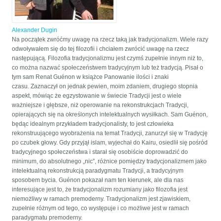
Alexander Dugin
Na początek zwróćmy uwagę na rzecz taką jak tradycjonalizm. Wiele razy
odwoływałem się do tej filozofii i chciałem zwrócić uwagę na rzecz
następującą. Filozofia tradycjonalizmu jest czymś zupełnie innym niż to,
co można nazwać społeczeństwem tradycyjnym lub też tradycją. Pisał o
tym sam Renat Guénon w książce Panowanie ilości i znaki
czasu. Zaznaczył on jednak pewien, moim zdaniem, drugiego stopnia
aspekt, mówiąc że egzystowanie w świecie Tradycji jest o wiele
ważniejsze i głębsze, niż operowanie na rekonstrukcjach Tradycji,
opierających się na określonych intelektualnych wysiłkach. Sam Guénon,
będąc idealnym przykładem tradycjonalisty, to jest człowieka
rekonstruującego wyobrażenia na temat Tradycji, zanurzył się w Tradycję
po czubek głowy. Gdy przyjął islam, wyjechał do Kairu, osiedlił się pośród
tradycyjnego społeczeństwa i starał się osobiście doprowadzić do
minimum, do absolutnego „nic”, różnice pomiędzy tradycjonalizmem jako
intelektualną rekonstrukcją paradygmatu Tradycji, a tradycyjnym
sposobem bycia. Guénon pokazał nam ten kierunek, ale dla nas
interesujące jest to, że tradycjonalizm rozumiany jako filozofia jest
niemożliwy w ramach premoderny. Tradycjonalizm jest zjawiskiem,
zupełnie różnym od tego, co występuje i co możliwe jest w ramach
paradygmatu premoderny.