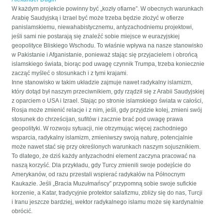
W każdym projekcie powinny być „kozły ofiarne”. W obecnych warunkach
Arabię Saudyjską i Izrael być może trzeba będzie złożyć w ofierze
panislamskiemu, niewahabistycznemu, antyzachodniemu projektowi,
jeśli sami nie postarają się znaleźć sobie miejsce w eurazyjskiej
geopolityce Bliskiego Wschodu. To właśnie wpływa na nasze stanowisko
w Pakistanie i Afganistanie, ponieważ stając się przyjacielem i obrońcą
islamskiego świata, biorąc pod uwagę czynnik Trumpa, trzeba koniecznie
zacząć myśleć o stosunkach i z tymi krajami.
Inne stanowisko w takim układzie zajmuje nawet radykalny islamizm,
który dotąd był naszym przeciwnikiem, gdy rządził się z Arabii Saudyjskiej
z oparciem o USA i Izrael. Stając po stronie islamskiego świata w całości,
Rosja może zmienić relacje i z nim, jeśli, gdy przyjdzie kolej, zmieni swój
stosunek do chrześcijan, sufitów i zacznie brać pod uwagę prawa
geopolityki. W rozwoju sytuacji, nie otrzymując więcej zachodniego
wsparcia, radykalny islamizm, zmieniwszy swoją naturę, potencjalnie
może nawet stać się przy określonych warunkach naszym sojusznikiem.
To dlatego, że dziś każdy antyzachodni element zaczyna pracować na
naszą korzyść. Dla przykładu, gdy Turcy zmienili swoje podejście do
Amerykanów, od razu przestali wspierać radykałów na Północnym
Kaukazie. Jeśli „Bracia Muzułmańscy” przypomną sobie swoje sufickie
korzenie, a Katar, tradycyjnie protektor salafizmu, zbliży się do nas, Turcji
i Iranu jeszcze bardziej, wektor radykalnego islamu może się kardynalnie
obrócić.