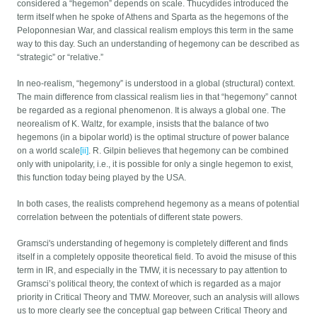
considered a “hegemon” depends on scale. Thucydides introduced the
term itself when he spoke of Athens and Sparta as the hegemons of the
Peloponnesian War, and classical realism employs this term in the same
way to this day. Such an understanding of hegemony can be described as
“strategic” or “relative.”
In neo-realism, “hegemony” is understood in a global (structural) context.
The main difference from classical realism lies in that “hegemony” cannot
be regarded as a regional phenomenon. It is always a global one. The
neorealism of K. Waltz, for example, insists that the balance of two
hegemons (in a bipolar world) is the optimal structure of power balance
on a world scale
[ii]
. R. Gilpin believes that hegemony can be combined
only with unipolarity, i.e., it is possible for only a single hegemon to exist,
this function today being played by the USA.
In both cases, the realists comprehend hegemony as a means of potential
correlation between the potentials of different state powers.
Gramsci's understanding of hegemony is completely different and finds
itself in a completely opposite theoretical field. To avoid the misuse of this
term in IR, and especially in the TMW, it is necessary to pay attention to
Gramsci’s political theory, the context of which is regarded as a major
priority in Critical Theory and TMW. Moreover, such an analysis will allows
us to more clearly see the conceptual gap between Critical Theory and