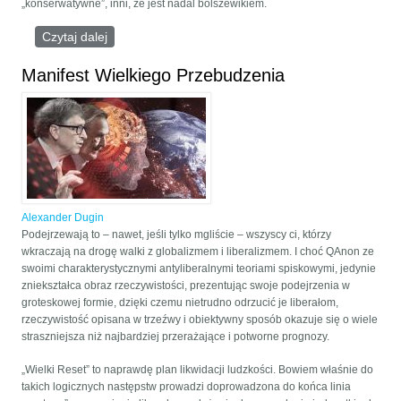
„konserwatywne”, inni, że jest nadal bolszewikiem.
Czytaj dalej
wpis Dugin i jego krytycy
Manifest Wielkiego Przebudzenia
Alexander Dugin
Podejrzewają to – nawet, jeśli tylko mgliście – wszyscy ci, którzy
wkraczają na drogę walki z globalizmem i liberalizmem. I choć QAnon ze
swoimi charakterystycznymi antyliberalnymi teoriami spiskowymi, jedynie
zniekształca obraz rzeczywistości, prezentując swoje podejrzenia w
groteskowej formie, dzięki czemu nietrudno odrzucić je liberałom,
rzeczywistość opisana w trzeźwy i obiektywny sposób okazuje się o wiele
straszniejsza niż najbardziej przerażające i potworne prognozy.
„Wielki Reset” to naprawdę plan likwidacji ludzkości. Bowiem właśnie do
takich logicznych następstw prowadzi doprowadzona do końca linia