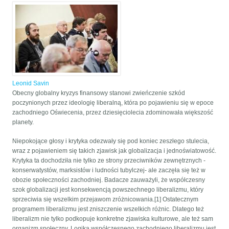
Leonid Savin
Obecny globalny kryzys finansowy stanowi zwieńczenie szkód
poczynionych przez ideologię liberalną, która po pojawieniu się w epoce
zachodniego Oświecenia, przez dziesięciolecia zdominowała większość
planety.
Niepokojące głosy i krytyka odezwały się pod koniec zeszłego stulecia,
wraz z pojawieniem się takich zjawisk jak globalizacja i jednoświatowość.
Krytyka ta dochodziła nie tylko ze strony przeciwników zewnętrznych -
konserwatystów, marksistów i ludności tubylczej- ale zaczęła się też w
obozie społeczności zachodniej. Badacze zauważyli, że współczesny
szok globalizacji jest konsekwencją powszechnego liberalizmu, który
sprzeciwia się wszelkim przejawom zróżnicowania.[1] Ostatecznym
programem liberalizmu jest zniszczenie wszelkich różnic. Dlatego też
liberalizm nie tylko podkopuje konkretne zjawiska kulturowe, ale też sam
organizm społeczny. Logiką współczesnego zachodniego liberalizmu jest