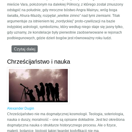
mieście Vara, położonym na dalekiej Północy, z którego został zmuszony
odstąpić na południe, gdy mroczne bóstwo Angra Mainyu, wróg boga
światła, Ahura-Mazdy, rozpętał „wielkie zimno” nad tymi ziemiami. Tilak
argumentuje za istnieniem tej „nordyckiej” proto-cywilizacji na bazie
indyjskiej astrologii, symbolizmu, który według niego staje się jasny tylko,
gdy uznamy, że konstelacje były pierwotnie zaobserwowane w rejonach
podbiegunowych, gdzie dzień bogów jest równoważny roku ludzi.
Czytaj dalej
wpis TEORIA CYWILIZACJI HERMANA WIRTHA
Chrześcijaństwo i nauka
Alexander Dugin
Chrześcijaństwo nie ma dogmatycznej kosmologii. Teologia, soteriologia,
nauka o duszy, moralność – one są opisane dokładnie. Jest też określona
dogmatyczna nauka o strukturze historycznego procesu. Ale o fizyce,
materii, botanice, biologii takiej twardej kodyfikacji nie ma.