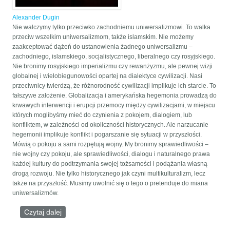
Alexander Dugin
Nie walczymy tylko przeciwko zachodniemu uniwersalizmowi. To walka
przeciw wszelkim uniwersalizmom, także islamskim. Nie możemy
zaakceptować dążeń do ustanowienia żadnego uniwersalizmu –
zachodniego, islamskiego, socjalistycznego, liberalnego czy rosyjskiego.
Nie bronimy rosyjskiego imperializmu czy rewanżyzmu, ale pewnej wizji
globalnej i wielobiegunowości opartej na dialektyce cywilizacji. Nasi
przeciwnicy twierdzą, że różnorodność cywilizacji implikuje ich starcie. To
fałszywe założenie. Globalizacja i amerykańska hegemonia prowadzą do
krwawych interwencji i erupcji przemocy między cywilizacjami, w miejscu
których moglibyśmy mieć do czynienia z pokojem, dialogiem, lub
konfliktem, w zależności od okoliczności historycznych. Ale narzucanie
hegemonii implikuje konflikt i pogarszanie się sytuacji w przyszłości.
Mówią o pokoju a sami rozpętują wojny. My bronimy sprawiedliwości –
nie wojny czy pokoju, ale sprawiedliwości, dialogu i naturalnego prawa
każdej kultury do podtrzymania swojej tożsamości i podążania własną
drogą rozwoju. Nie tylko historycznego jak czyni multikulturalizm, lecz
także na przyszłość. Musimy uwolnić się o tego o pretenduje do miana
uniwersalizmów.
Czytaj dalej
wpis Ponowoczesność to ziejąca otchłań