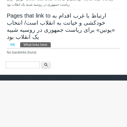
ریاست جمهوری در روسیه شبیه یک انقلاب بود
Pages that link to ارتباط با غرب اقدام به
خودکشی و خیانت به انقلاب است/ انتخاب
«پوتین» برای ریاست جمهوری در روسیه شبیه
یک انقلاب بود
प्राथमिक टैब्स
देखें
What links here
(सक्रिय टैब)
No backlinks found.
खोज फार्म
खोज