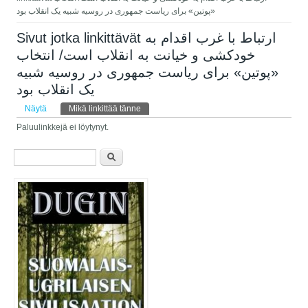
«پوتین» برای ریاست جمهوری در روسیه شبیه یک انقلاب بود
Sivut jotka linkittävät ارتباط با غرب اقدام به
خودکشی و خیانت به انقلاب است/ انتخاب
«پوتین» برای ریاست جمهوری در روسیه شبیه
یک انقلاب بود
Ensisijaiset välilehdet
Näytä
Mikä linkittää tänne
(aktiivinen välilehti)
Paluulinkkejä ei löytynyt.
Hakulomake
Etsi