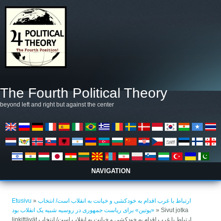
Hyppää pääsisältöön
The Fourth Political Theory
beyond left and right but against the center
NAVIGATION
Olet täällä
ارتباط با غرب اقدام به خودکشی و خیانت به انقلاب است/ انتخاب
»
Etusivu
» Sivut jotka
«پوتین» برای ریاست جمهوری در روسیه شبیه یک انقلاب بود
linkittävät ارتباط با غرب اقدام به خودکشی و خیانت به انقلاب است/ انتخاب