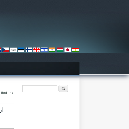
Search form
Søk
that link