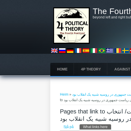
Skip to main content
The Fourth
beyond left and right bu
HOME
4P THEORY
AGAINST
You are here
ست جمهوری در روسیه شبیه یک انقلاب بود
»
Heim
رای ریاست جمهوری در روسیه شبیه یک انقلاب بود
Pages that link to ارتباط با غرب اقدام به خودکشی و خیانت به انقلاب است/ انتخاب
 روسیه شبیه یک انقلاب بود
Primary tabs
Sjå på
What links here
(active tab)