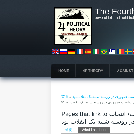
移至主內容
The Fourth
beyond left and right bu
HOME
4P THEORY
AGAINST
您在這裡
است جمهوری در روسیه شبیه یک انقلاب بود
»
首頁
رای ریاست جمهوری در روسیه شبیه یک انقلاب بود
Pages that link to ارتباط با غرب اقدام به خودکشی و خیانت به انقلاب است/ انتخاب
 روسیه شبیه یک انقلاب بود
主要索引標籤
檢視
What links here
(作用中頁籤)