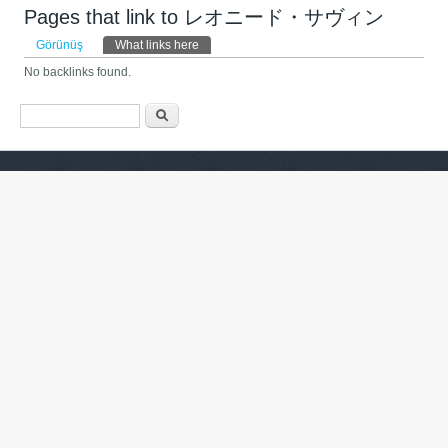
Pages that link to レオニード・サヴィン
Əsas tablar
Görünüş
What links here
(active tab)
No backlinks found.
Axtarış forması
Axtarış