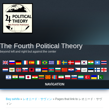
Əsas kontentə keçin
The Fourth Political Theory
beyond left and right but against the center
NAVIGATION
You are here
Baş səhifə
»
レオニード・サヴィン
» Pages that link to レオニード・サヴ
ィン