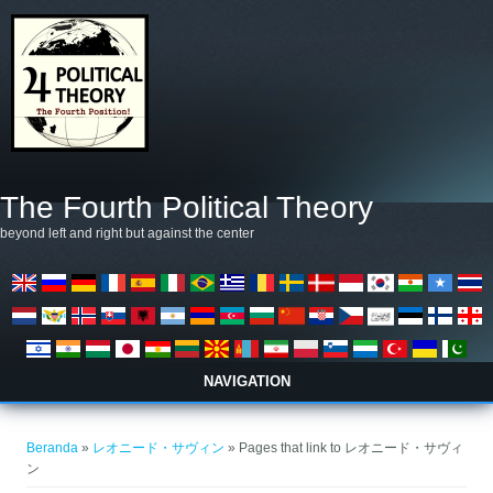
Lompat ke isi utama
The Fourth Political Theory
beyond left and right but against the center
NAVIGATION
Anda di sini
Beranda
»
レオニード・サヴィン
» Pages that link to レオニード・サヴィ
ン