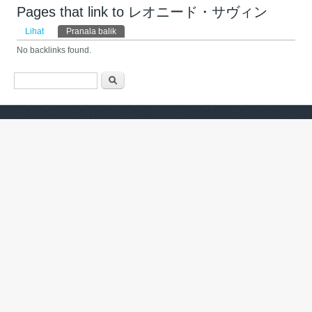
Pages that link to レオニード・サヴィン
Tab primer
Lihat
Pranala balik
(tab aktif)
No backlinks found.
Form pencarian
Pencarian