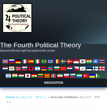
Hyppää pääsisältöön
The Fourth Political Theory
beyond left and right but against the center
NAVIGATION
Olet täällä
Etusivu
»
レオニード・サヴィン
» Sivut jotka linkittävät レオニード・サヴ
ィン