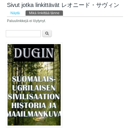
Sivut jotka linkittävät レオニード・サヴィン
Ensisijaiset välilehdet
Näytä
Mikä linkittää tänne
(aktiivinen välilehti)
Paluulinkkejä ei löytynyt.
Hakulomake
Etsi