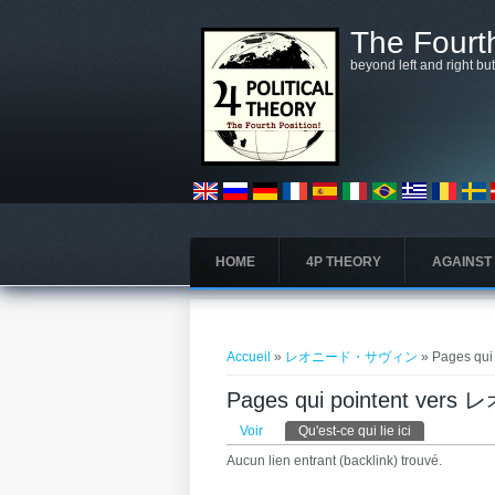
Aller au contenu principal
The Fourth
beyond left and right bu
HOME
4P THEORY
AGAINST
Vous êtes ici
Accueil
»
レオニード・サヴィン
» Pages q
Pages qui pointent 
Onglets principaux
Voir
Qu'est-ce qui lie ici
(onglet actif)
Aucun lien entrant (backlink) trouvé.