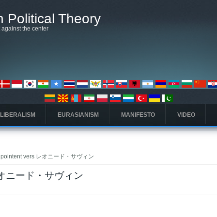
 Political Theory
t against the center
 LIBERALISM
EURASIANISM
MANIFESTO
VIDEO
ui pointent vers レオニード・サヴィン
vers レオニード・サヴィン