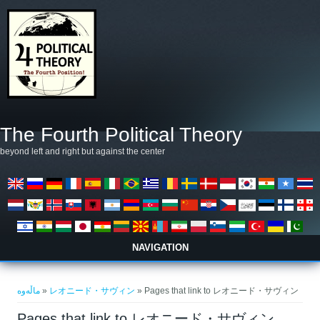
بازبدە بۆ ناوەڕۆکی سەرەکی
The Fourth Political Theory
beyond left and right but against the center
NAVIGATION
تۆ لێرەیت
ماڵەوە
»
レオニード・サヴィン
» Pages that link to レオニード・サヴィン
Pages that link to レオニード・サヴィン