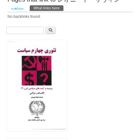
تب‌های اولیه
مشاهده
What links here
(لبه فعال)
No backlinks found.
فرم جستجو
جستجو