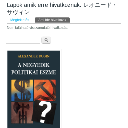
Lapok amik erre hivatkoznak: レオニード・
サヴィン
Elsődleges fülek
Megtekintés
Ami ide hivatkozik
(aktív fül)
Nem található visszamutató hivatkozás.
Keresés űrlap
Keresés