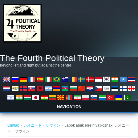
Ugrás a tartalomra
The Fourth Political Theory
beyond left and right but against the center
NAVIGATION
Jelenlegi hely
Címlap
»
レオニード・サヴィン
» Lapok amik erre hivatkoznak: レオニー
ド・サヴィン